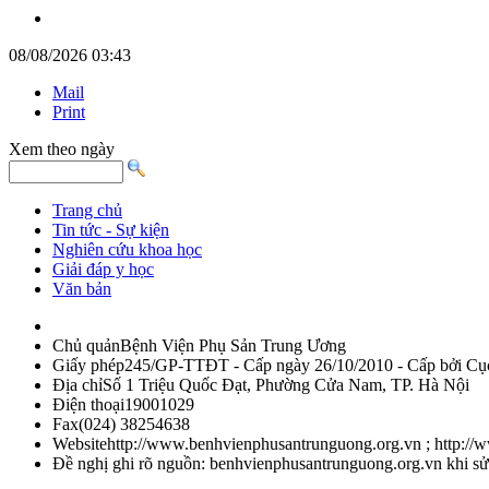
08/08/2026 03:43
Mail
Print
Xem theo ngày
Trang chủ
Tin tức - Sự kiện
Nghiên cứu khoa học
Giải đáp y học
Văn bản
Chủ quản
Bệnh Viện Phụ Sản Trung Ương
Giấy phép
245/GP-TTĐT - Cấp ngày 26/10/2010 - Cấp bởi Cục 
Địa chỉ
Số 1 Triệu Quốc Đạt, Phường Cửa Nam, TP. Hà Nội
Điện thoại
19001029
Fax
(024) 38254638
Website
http://www.benhvienphusantrunguong.org.vn ; http:/
Đề nghị ghi rõ nguồn: benhvienphusantrunguong.org.vn khi sử d