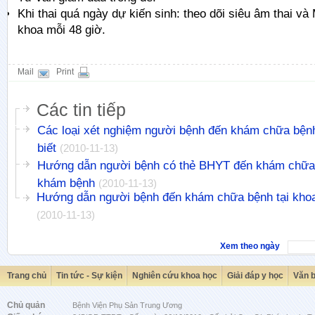
Khi thai quá ngày dự kiến sinh: theo dõi siêu âm thai và
khoa mỗi 48 giờ.
Mail
Print
Các tin tiếp
Các loại xét nghiệm người bệnh đến khám chữa bệnh
biết
(2010-11-13)
Hướng dẫn người bệnh có thẻ BHYT đến khám chữa 
khám bệnh
(2010-11-13)
Hướng dẫn người bệnh đến khám chữa bệnh tại kho
(2010-11-13)
Xem theo ngày
Trang chủ
Tin tức - Sự kiện
Nghiên cứu khoa học
Giải đáp y học
Văn 
Chủ quản
Bệnh Viện Phụ Sản Trung Ương