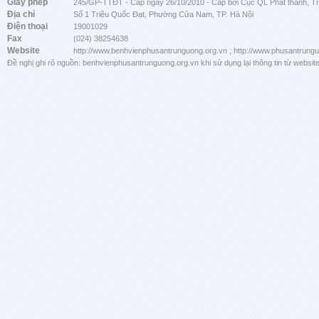
Giấy phép
245/GP-TTĐT - Cấp ngày 26/10/2010 - Cấp bởi Cục QL Phát thanh, Tru
Địa chỉ
Số 1 Triệu Quốc Đạt, Phường Cửa Nam, TP. Hà Nội
Điện thoại
19001029
Fax
(024) 38254638
Website
http://www.benhvienphusantrunguong.org.vn ; http://www.phusantrung
Đề nghị ghi rõ nguồn: benhvienphusantrunguong.org.vn khi sử dụng lại thông tin từ website