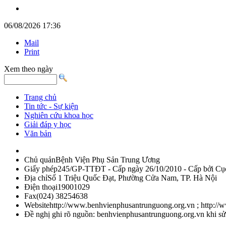
06/08/2026 17:36
Mail
Print
Xem theo ngày
Trang chủ
Tin tức - Sự kiện
Nghiên cứu khoa học
Giải đáp y học
Văn bản
Chủ quản
Bệnh Viện Phụ Sản Trung Ương
Giấy phép
245/GP-TTĐT - Cấp ngày 26/10/2010 - Cấp bởi Cục 
Địa chỉ
Số 1 Triệu Quốc Đạt, Phường Cửa Nam, TP. Hà Nội
Điện thoại
19001029
Fax
(024) 38254638
Website
http://www.benhvienphusantrunguong.org.vn ; http:/
Đề nghị ghi rõ nguồn: benhvienphusantrunguong.org.vn khi sử d