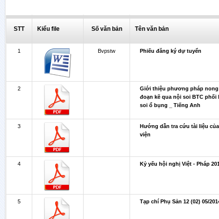
STT
Kiểu file
Số văn bản
Tên văn bản
1
Bvpstw
Phiếu đăng ký dự tuyển
2
Giới thiệu phương pháp nong
đoạn kẽ qua nội soi BTC phối
soi ổ bụng _ Tiếng Anh
3
Hướng dẫn tra cứu tài liệu củ
viện
4
Kỷ yếu hội nghị Việt - Pháp 20
5
Tạp chí Phụ Sản 12 (02) 05/201