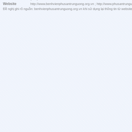
Website
http://www.benhvienphusantrunguong.org.vn ; http://www.phusantrung
Đề nghị ghi rõ nguồn: benhvienphusantrunguong.org.vn khi sử dụng lại thông tin từ website