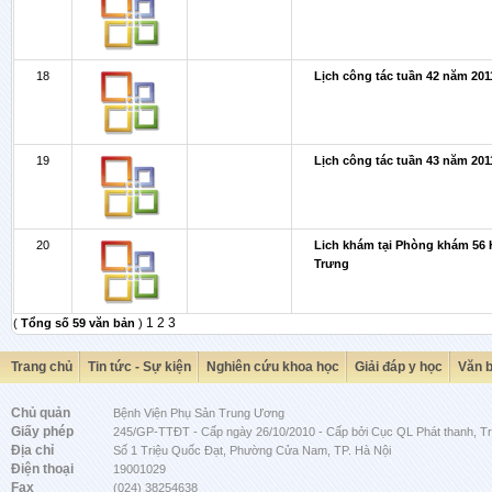
18
Lịch công tác tuần 42 năm 201
19
Lịch công tác tuần 43 năm 201
20
Lich khám tại Phòng khám 56 
Trưng
1
2
3
(
Tổng số 59 văn bản
)
Trang chủ
Tin tức - Sự kiện
Nghiên cứu khoa học
Giải đáp y học
Văn 
Chủ quản
Bệnh Viện Phụ Sản Trung Ương
Giấy phép
245/GP-TTĐT - Cấp ngày 26/10/2010 - Cấp bởi Cục QL Phát thanh, Tru
Địa chỉ
Số 1 Triệu Quốc Đạt, Phường Cửa Nam, TP. Hà Nội
Điện thoại
19001029
Fax
(024) 38254638