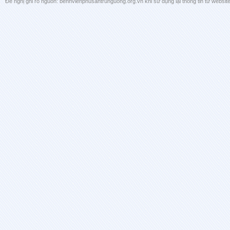
Đề nghị ghi rõ nguồn: benhvienphusantrunguong.org.vn khi sử dụng lại thông tin từ website