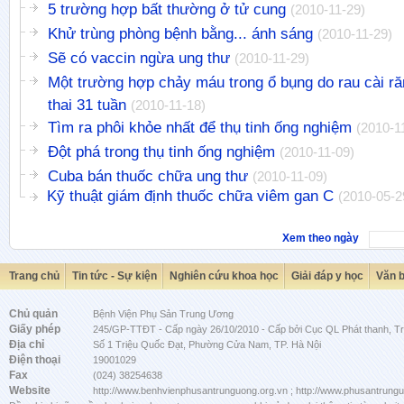
5 trường hợp bất thường ở tử cung
(2010-11-29)
Khử trùng phòng bệnh bằng... ánh sáng
(2010-11-29)
Sẽ có vaccin ngừa ung thư
(2010-11-29)
Một trường hợp chảy máu trong ổ bụng do rau cài ră
thai 31 tuần
(2010-11-18)
Tìm ra phôi khỏe nhất để thụ tinh ống nghiệm
(2010-1
Đột phá trong thụ tinh ống nghiệm
(2010-11-09)
Cuba bán thuốc chữa ung thư
(2010-11-09)
Kỹ thuật giám định thuốc chữa viêm gan C
(2010-05-2
Xem theo ngày
Trang chủ
Tin tức - Sự kiện
Nghiên cứu khoa học
Giải đáp y học
Văn 
Chủ quản
Bệnh Viện Phụ Sản Trung Ương
Giấy phép
245/GP-TTĐT - Cấp ngày 26/10/2010 - Cấp bởi Cục QL Phát thanh, Tru
Địa chỉ
Số 1 Triệu Quốc Đạt, Phường Cửa Nam, TP. Hà Nội
Điện thoại
19001029
Fax
(024) 38254638
Website
http://www.benhvienphusantrunguong.org.vn ; http://www.phusantrung