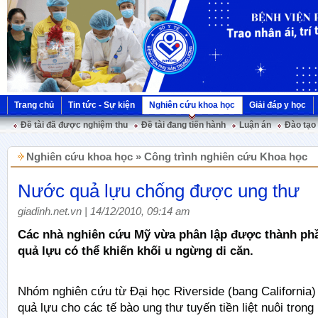
Trang chủ
Tin tức - Sự kiện
Nghiên cứu khoa học
Giải đáp y học
Đề tài đã được nghiệm thu
Đề tài đang tiến hành
Luận án
Đào tạo
Nghiên cứu khoa học » Công trình nghiên cứu Khoa học
Nước quả lựu chống được ung thư
giadinh.net.vn | 14/12/2010, 09:14 am
Các nhà nghiên cứu Mỹ vừa phân lập được thành ph
quả lựu có thể khiến khối u ngừng di căn.
Nhóm nghiên cứu từ Đại học Riverside (bang California
quả lựu cho các tế bào ung thư tuyến tiền liệt nuôi trong