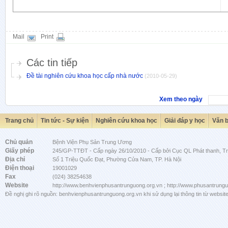
Mail
Print
Các tin tiếp
Đề tài nghiên cứu khoa học cấp nhà nước
(2010-05-29)
Xem theo ngày
Trang chủ
Tin tức - Sự kiện
Nghiên cứu khoa học
Giải đáp y học
Văn 
Chủ quản
Bệnh Viện Phụ Sản Trung Ương
Giấy phép
245/GP-TTĐT - Cấp ngày 26/10/2010 - Cấp bởi Cục QL Phát thanh, Tru
Địa chỉ
Số 1 Triệu Quốc Đạt, Phường Cửa Nam, TP. Hà Nội
Điện thoại
19001029
Fax
(024) 38254638
Website
http://www.benhvienphusantrunguong.org.vn ; http://www.phusantrung
Đề nghị ghi rõ nguồn: benhvienphusantrunguong.org.vn khi sử dụng lại thông tin từ website