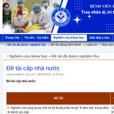
Trang chủ
Tin tức - Sự kiện
Nghiên cứu khoa học
Giải đáp y học
Đề tài đã được nghiệm thu
Đề tài đang tiến hành
Luận án
Đào tạo
Nghiên cứu khoa học » Đề tài đã được nghiệm thu
Đề tài cấp nhà nước
www.bvdaihoc.com.vn/ | 29/05/2010, 11:58 am
Đề tài cấp nhà nước
Đề Tài
Nghiên cứu ứng dụng một số kỹ thuật phẫu thuật “Ít xâm hại” trong điều
G
trị bệnh sỏi mật.
Đ