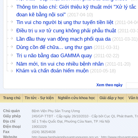
Thông tin báo chí: Giới thiệu kỹ thuật mới "Xử lý tắc
đoạn kẽ bằng nội soi"
(2017-04-10)
Tin vui cho người bị ung thư tuyến tiền liệt
(2011-04-0
Điều trị u xơ tử cung không phải phẫu thuật
(2011-03-
Lần đầu thay van động mạch phổi qua da
(2011-03-31)
Dùng cồn để chữa... ung thư gan
(2011-03-31)
Trị u não bằng dao GAMMA quay
(2011-02-22)
Năm mới, tin vui cho nhiều bệnh nhân
(2011-01-20)
Khám và chẩn đoán hiếm muộn
(2010-05-18)
Xem theo ngày
Trang chủ
Tin tức - Sự kiện
Nghiên cứu khoa học
Giải đáp y học
Văn 
Chủ quản
Bệnh Viện Phụ Sản Trung Ương
Giấy phép
245/GP-TTĐT - Cấp ngày 26/10/2010 - Cấp bởi Cục QL Phát thanh, Tru
Địa chỉ
Số 1 Triệu Quốc Đạt, Phường Cửa Nam, TP. Hà Nội
Điện thoại
19001029
Fax
(024) 38254638
Website
http://www.benhvienphusantrunguong.org.vn ; http://www.phusantrung