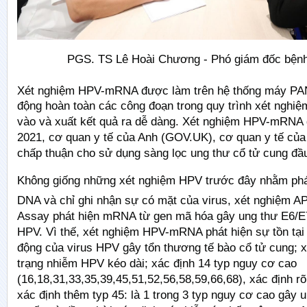
PGS. TS Lê Hoài Chương - Phó giám đốc bệnh
Xét nghiệm HPV-mRNA được làm trên hệ thống máy 
động hoàn toàn các công đoạn trong quy trình xét nghi
vào và xuất kết quả ra dễ dàng. Xét nghiệm HPV-mR
2021, cơ quan y tế của Anh (GOV.UK), cơ quan y tế củ
chấp thuận cho sử dụng sàng lọc ung thư cổ tử cung đầu
Không giống những xét nghiệm HPV trước đây nhằm phá
DNA và chỉ ghi nhận sự có mặt của virus, xét nghiệm 
Assay phát hiện mRNA từ gen mã hóa gây ung thư E6/E7
HPV. Vì thế, xét nghiệm HPV-mRNA phát hiện sự tồn tại
động của virus HPV gây tổn thương tế bào cổ tử cung; x
trạng nhiễm HPV kéo dài; xác định 14 typ nguy cơ cao
(16,18,31,33,35,39,45,51,52,56,58,59,66,68), xác định rõ
xác định thêm typ 45: là 1 trong 3 typ nguy cơ cao gây 