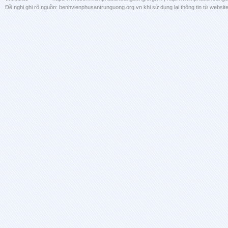
Đề nghị ghi rõ nguồn: benhvienphusantrunguong.org.vn khi sử dụng lại thông tin từ website