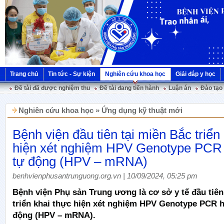
Trang chủ
Tin tức - Sự kiện
Nghiên cứu khoa học
Giải đáp y học
Đề tài đã được nghiệm thu
Đề tài đang tiến hành
Luận án
Đào tạo
Nghiên cứu khoa học » Ứng dụng kỹ thuật mới
Bệnh viện đầu tiên tại miền Bắc triển
hiện xét nghiệm HPV Genotype PCR 
tự động (HPV – mRNA)
benhvienphusantrunguong.org.vn | 10/09/2024, 05:25 pm
Bệnh viện Phụ sản Trung ương là cơ sở y tế đầu tiên
triển khai thực hiện xét nghiệm HPV Genotype PCR h
động (HPV – mRNA).