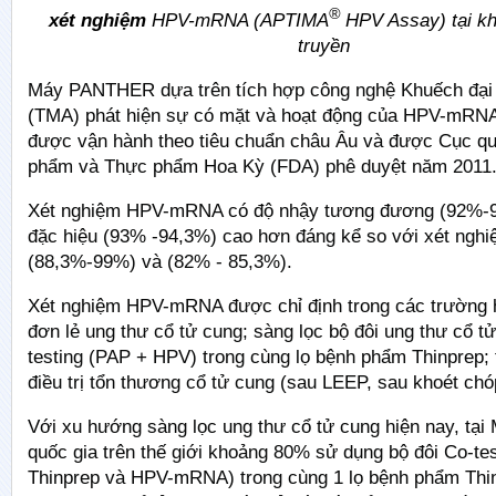
®
xét nghiệm
HPV-mRNA (APTIMA
HPV Assay) tại kh
truyền
Máy PANTHER dựa trên tích hợp công nghệ Khuếch đại
(TMA) phát hiện sự có mặt và hoạt động của HPV­-mRNA
được vận hành theo tiêu chuẩn châu Âu và được Cục q
phẩm và Thực phẩm Hoa Kỳ (FDA) phê duyệt năm 2011
Xét nghiệm HPV-mRNA có độ nhậy tương đương (92%-9
đặc hiệu (93% -94,3%) cao hơn đáng kể so với xét ng
(88,3%-99%) và (82% - 85,3%).
Xét nghiệm HPV-mRNA được chỉ định trong các trường 
đơn lẻ ung thư cổ tử cung; sàng lọc bộ đôi ung thư cổ t
testing (PAP + HPV) trong cùng lọ bệnh phẩm Thinprep; 
điều trị tổn thương cổ tử cung (sau LEEP, sau khoét c
Với xu hướng sàng lọc ung thư cổ tử cung hiện nay, tại
quốc gia trên thế giới khoảng 80% sử dụng bộ đôi Co-tes
Thinprep và HPV-mRNA) trong cùng 1 lọ bệnh phẩm Thi