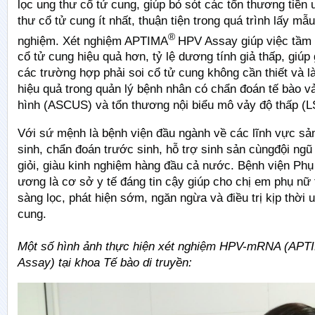
lọc ung thư cổ tử cung, giúp bỏ sót các tổn thương tiền
thư cổ tử cung ít nhất, thuận tiện trong quá trình lấy mẫ
®
nghiệm. Xét nghiệm APTIMA
HPV Assay giúp việc tầm 
cổ tử cung hiệu quả hơn, tỷ lệ dương tính giả thấp, giúp
các trường hợp phải soi cổ tử cung không cần thiết và l
hiệu quả trong quản lý bệnh nhân có chẩn đoán tế bào v
hình (ASCUS) và tổn thương nội biểu mô vảy độ thấp (L
Với sứ mệnh là bệnh viện đầu ngành về các lĩnh vực sả
sinh, chẩn đoán trước sinh, hỗ trợ sinh sản cùngđội ngũ
giỏi, giàu kinh nghiệm hàng đầu cả nước. Bệnh viện Phụ
ương là cơ sở y tế đáng tin cậy giúp cho chị em phụ n
sàng lọc, phát hiện sớm, ngăn ngừa và điều trị kịp thời 
cung.
Một số hình ảnh thực hiện xét nghiệm
HPV-mRNA (APT
Assay) tại khoa Tế bào di truyền: