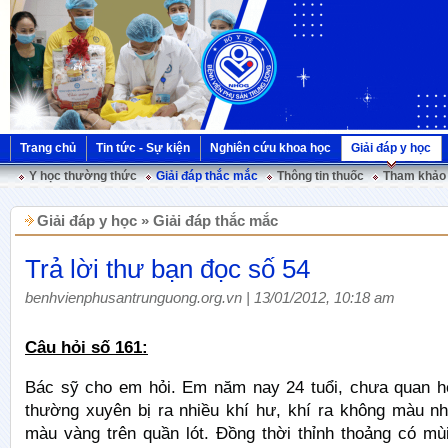
Trang chủ
Tin tức - Sự kiện
Nghiên cứu khoa học
Giải đáp y học
Y học thường thức
Giải đáp thắc mắc
Thông tin thuốc
Tham khảo 
Giải đáp y học » Giải đáp thắc mắc
Trả lời thư bạn đọc số 54
benhvienphusantrunguong.org.vn | 13/01/2012, 10:18 am
Câu hỏi số 161:
Bác sỹ cho em hỏi. Em năm nay 24 tuổi, chưa quan h
thường xuyên bị ra nhiều khí hư, khí ra không màu nh
màu vàng trên quần lót. Đồng thời thỉnh thoảng có mù