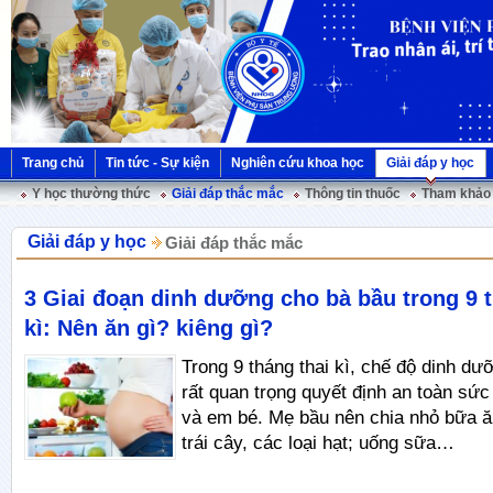
Trang chủ
Tin tức - Sự kiện
Nghiên cứu khoa học
Giải đáp y học
Y học thường thức
Giải đáp thắc mắc
Thông tin thuốc
Tham khảo 
Giải đáp y học
Giải đáp thắc mắc
3 Giai đoạn dinh dưỡng cho bà bầu trong 9 t
kì: Nên ăn gì? kiêng gì?
Trong 9 tháng thai kì, chế độ dinh dư
rất quan trọng quyết định an toàn sứ
và em bé. Mẹ bầu nên chia nhỏ bữa ă
trái cây, các loại hạt; uống sữa…