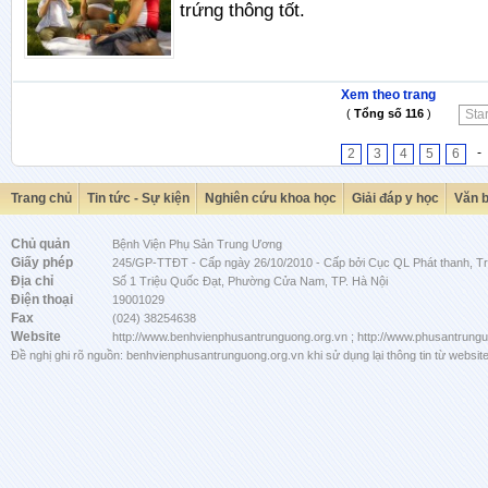
trứng thông tốt.
Xem theo trang
(
Tổng số 116
)
Star
-
2
3
4
5
6
Trang chủ
Tin tức - Sự kiện
Nghiên cứu khoa học
Giải đáp y học
Văn 
Chủ quản
Bệnh Viện Phụ Sản Trung Ương
Giấy phép
245/GP-TTĐT - Cấp ngày 26/10/2010 - Cấp bởi Cục QL Phát thanh, Tru
Địa chỉ
Số 1 Triệu Quốc Đạt, Phường Cửa Nam, TP. Hà Nội
Điện thoại
19001029
Fax
(024) 38254638
Website
http://www.benhvienphusantrunguong.org.vn ; http://www.phusantrung
Đề nghị ghi rõ nguồn: benhvienphusantrunguong.org.vn khi sử dụng lại thông tin từ website