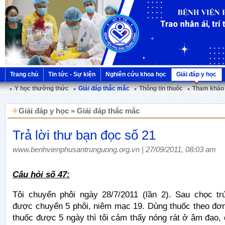
Trang chủ
Tin tức - Sự kiện
Nghiên cứu khoa học
Giải đáp y học
Y học thường thức
Giải đáp thắc mắc
Thông tin thuốc
Tham khảo 
Giải đáp y học » Giải đáp thắc mắc
Trả lời thư bạn đọc số 21
www.benhvienphusantrunguong.org.vn | 27/09/2011, 08:03 am
Câu hỏi số 47:
Tôi chuyển phôi ngày 28/7/2011 (lần 2). Sau chọc tr
được chuyển 5 phôi, niêm mạc 19. Dùng thuốc theo đơn
thuốc được 5 ngày thì tôi cảm thấy nóng rát ở âm đạo, đ