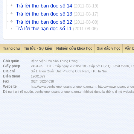
Trả lời thư bạn đọc số 14
(2011-08-19)
Trả lời thư bạn đọc số 13
(2011-08-17)
Trả lời thư bạn đọc số 12
(2011-08-08)
Trả lời thư bạn đọc số 11
(2011-08-06)
Trang chủ
Tin tức - Sự kiện
Nghiên cứu khoa học
Giải đáp y học
Văn 
Chủ quản
Bệnh Viện Phụ Sản Trung Ương
Giấy phép
245/GP-TTĐT - Cấp ngày 26/10/2010 - Cấp bởi Cục QL Phát thanh, Tru
Địa chỉ
Số 1 Triệu Quốc Đạt, Phường Cửa Nam, TP. Hà Nội
Điện thoại
19001029
Fax
(024) 38254638
Website
http://www.benhvienphusantrunguong.org.vn ; http://www.phusantrung
Đề nghị ghi rõ nguồn: benhvienphusantrunguong.org.vn khi sử dụng lại thông tin từ website