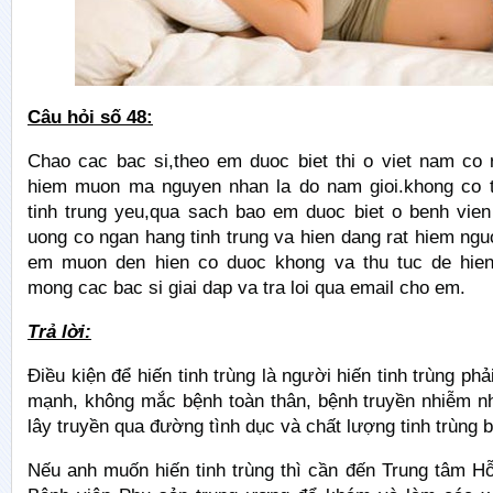
Câu hỏi số 48:
Chao cac bac si,theo em duoc biet thi o viet nam co 
hiem muon ma nguyen nhan la do nam gioi.khong co t
tinh trung yeu,qua sach bao em duoc biet o benh vien
uong co ngan hang tinh trung va hien dang rat hiem ngu
em muon den hien co duoc khong va thu tuc de hien
mong cac bac si giai dap va tra loi qua email cho em.
Trả lời:
Điều kiện để hiến tinh trùng là người hiến tinh trùng ph
mạnh, không mắc bệnh toàn thân, bệnh truyền nhiễm nh
lây truyền qua đường tình dục và chất lượng tinh trùng 
Nếu anh muốn hiến tinh trùng thì cần đến Trung tâm Hỗ