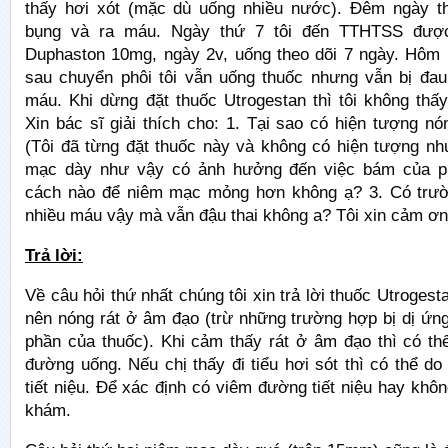
thấy hơi xót (mặc dù uống nhiều nước). Đêm ngày th
bụng và ra máu. Ngày thứ 7 tôi đến TTHTSS đượ
Duphaston 10mg, ngày 2v, uống theo dõi 7 ngày. Hôm 
sau chuyển phôi tôi vẫn uống thuốc nhưng vẫn bị đau
máu. Khi dừng đặt thuốc Utrogestan thì tôi không thấ
Xin bác sĩ giải thích cho: 1. Tại sao có hiện tượng n
(Tôi đã từng đặt thuốc này và không có hiện tượng nh
mạc dày như vậy có ảnh hưởng đến việc bám của p
cách nào để niêm mạc mỏng hơn không ạ? 3. Có trườ
nhiều máu vậy mà vẫn đậu thai không a? Tôi xin cảm ơn b
Trả lời:
Về câu hỏi thứ nhất chúng tôi xin trả lời thuốc Utrogesta
nên nóng rát ở âm đạo (trừ những trường hợp bị dị ứn
phần của thuốc). Khi cảm thấy rát ở âm đạo thì có th
đường uống. Nếu chị thấy đi tiểu hơi sót thì có thể d
tiết niệu. Để xác định có viêm đường tiết niệu hay không
khám.