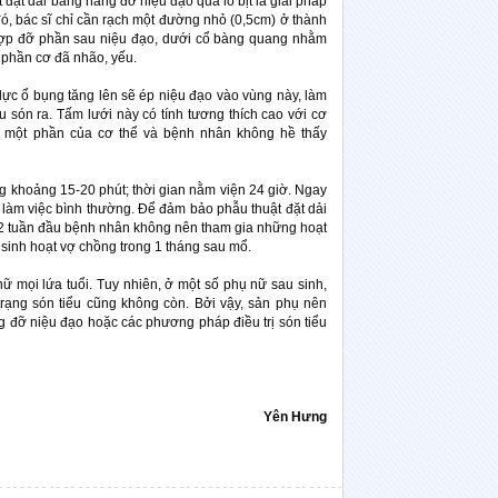
t đặt dải băng nâng đỡ niệu đạo qua lỗ bịt là giải pháp
đó, bác sĩ chỉ cần rạch một đường nhỏ (0,5cm) ở thành
hợp đỡ phần sau niệu đạo, dưới cổ bàng quang nhằm
 phần cơ đã nhão, yếu.
lực ổ bụng tăng lên sẽ ép niệu đạo vào vùng này, làm
ểu són ra. Tấm lưới này có tính tương thích cao với cơ
h một phần của cơ thể và bệnh nhân không hề thấy
ng khoảng 15-20 phút; thời gian nằm viện 24 giờ. Ngay
, làm việc bình thường. Để đảm bảo phẫu thuật đặt dải
g 2 tuần đầu bệnh nhân không nên tham gia những hoạt
 sinh hoạt vợ chồng trong 1 tháng sau mổ.
 mọi lứa tuổi. Tuy nhiên, ở một số phụ nữ sau sinh,
 trạng són tiểu cũng không còn. Bởi vậy, sản phụ nên
ng đỡ niệu đạo hoặc các phương pháp điều trị són tiểu
Yên Hưng