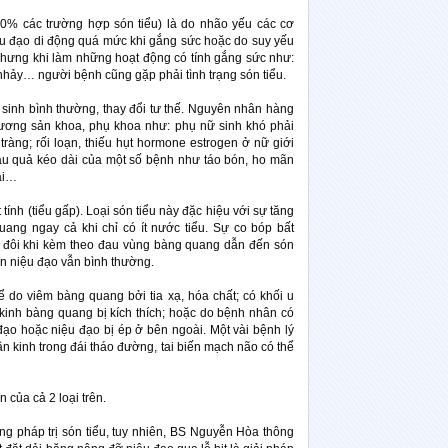
90% các trường hợp són tiểu) là do nhão yếu các cơ
iệu đạo di động quá mức khi gắng sức hoặc do suy yếu
 nhưng khi làm những hoạt động có tính gắng sức như:
y nhảy… người bệnh cũng gặp phải tình trạng són tiểu.
ệ sinh bình thường, thay đổi tư thế. Nguyên nhân hàng
ương sản khoa, phụ khoa như: phụ nữ sinh khó phải
tràng; rối loạn, thiếu hụt hormone estrogen ở nữ giới
hậu quả kéo dài của một số bệnh như táo bón, ho mãn
ài…
tính (tiểu gấp). Loại són tiểu này đặc hiệu với sự tăng
ang ngay cả khi chỉ có ít nước tiểu. Sự co bóp bất
, đôi khi kèm theo đau vùng bàng quang dẫn đến són
an niệu đạo vẫn bình thường.
 do viêm bàng quang bởi tia xạ, hóa chất; có khối u
kinh bàng quang bị kích thích; hoặc do bệnh nhân có
đạo hoặc niệu đạo bị ép ở bên ngoài. Một vài bệnh lý
n kinh trong đái tháo đường, tai biến mạch não có thể
n của cả 2 loại trên.
ng pháp trị són tiểu, tuy nhiên, BS Nguyễn Hòa thông