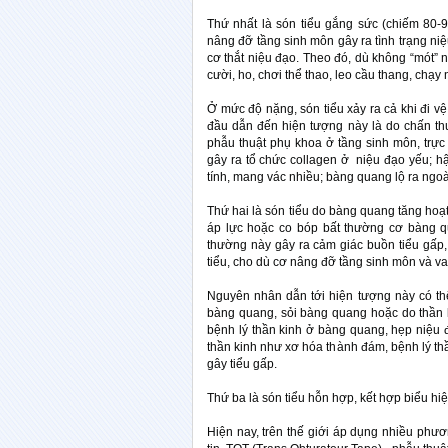
Thứ nhất là són tiểu gắng sức (chiếm 80-
nâng đỡ tầng sinh môn gây ra tình trạng n
cơ thắt niệu đạo. Theo đó, dù không “mót”
cười, ho, chơi thể thao, leo cầu thang, chạ
Ở mức độ nặng, són tiểu xảy ra cả khi đi v
đầu dẫn đến hiện tượng này là do chấn th
phẫu thuật phụ khoa ở tầng sinh môn, trực 
gây ra tổ chức collagen ở niệu đạo yếu; 
tính, mang vác nhiều; bàng quang lộ ra ngo
Thứ hai là són tiểu do bàng quang tăng hoạt 
áp lực hoặc co bóp bất thường cơ bàng qu
thường này gây ra cảm giác buồn tiểu gấp
tiểu, cho dù cơ nâng đỡ tầng sinh môn và v
Nguyên nhân dẫn tới hiện tượng này có thể
bàng quang, sỏi bàng quang hoặc do thần 
bệnh lý thần kinh ở bàng quang, hẹp niệu 
thần kinh như xơ hóa thành đám, bệnh lý thầ
gây tiểu gấp.
Thứ ba là són tiểu hỗn hợp, kết hợp biểu hiệ
Hiện nay, trên thế giới áp dụng nhiều phươ