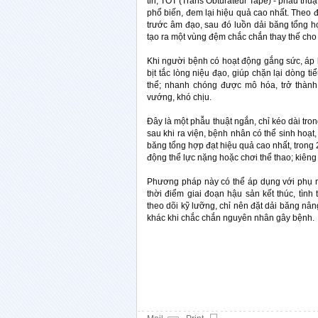
tin, TOT (Trans Obturateur Tape) - phẫu thuậ
phổ biến, đem lại hiệu quả cao nhất. Theo 
trước âm đạo, sau đó luồn dải băng tổng 
tạo ra một vùng đệm chắc chắn thay thế cho
Khi người bệnh có hoạt động gắng sức, áp 
bịt tắc lòng niệu đạo, giúp chặn lại dòng ti
thể; nhanh chóng được mô hóa, trở thàn
vướng, khó chịu.
Đây là một phẫu thuật ngắn, chỉ kéo dài tro
sau khi ra viện, bệnh nhân có thể sinh hoạt
băng tổng hợp đạt hiệu quả cao nhất, tron
động thể lực nặng hoặc chơi thể thao; kiêng
Phương pháp này có thể áp dụng với phụ nữ
thời điểm giai đoạn hậu sản kết thúc, tình
theo dõi kỹ lưỡng, chỉ nên đặt dải băng nâ
khác khi chắc chắn nguyên nhân gây bệnh.