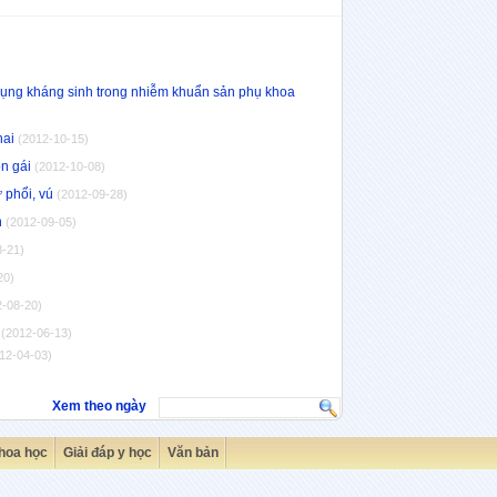
ụng kháng sinh trong nhiễm khuẩn sản phụ khoa
hai
(2012-10-15)
on gái
(2012-10-08)
 phổi, vú
(2012-09-28)
h
(2012-09-05)
8-21)
20)
2-08-20)
ư
(2012-06-13)
12-04-03)
Xem theo ngày
hoa học
Giải đáp y học
Văn bản