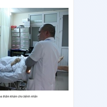
a thăm khám cho bệnh nhân
.