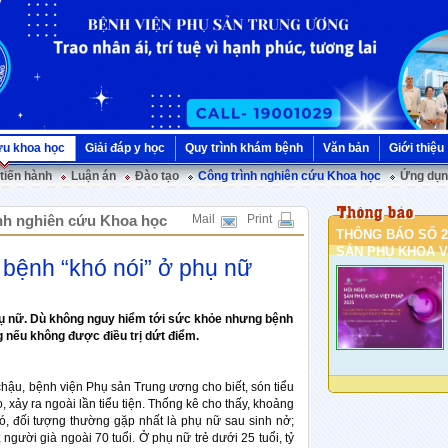
ứu khoa học
Giải đáp y học
Quy trình khám bệnh
Văn bản
Giới thiệu
 tiến hành
Luận án
Đào tạo
Công trình nghiên cứu Khoa học
Ứng dụn
nh nghiên cứu Khoa học
Mail
Print
THÔNG BÁO SỐ 2
SẢN PHỤ KHOA VI
 bệnh “khó nói” ở phụ nữ
hụ nữ. Dù không nguy hiểm tới sức khỏe nhưng bệnh
 nếu không được điều trị dứt điểm.
ậu, bệnh viện Phụ sản Trung ương cho biết, són tiểu
, xảy ra ngoài lần tiểu tiện. Thống kê cho thấy, khoảng
 đối tượng thường gặp nhất là phụ nữ sau sinh nở;
 người già ngoài 70 tuổi. Ở phụ nữ trẻ dưới 25 tuổi, tỷ