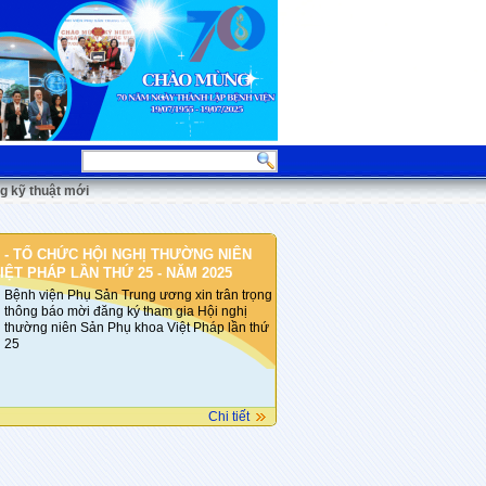
g kỹ thuật mới
 - TỔ CHỨC HỘI NGHỊ THƯỜNG NIÊN
ỆT PHÁP LẦN THỨ 25 - NĂM 2025
Bệnh viện Phụ Sản Trung ương xin trân trọng
thông báo mời đăng ký tham gia Hội nghị
thường niên Sản Phụ khoa Việt Pháp lần thứ
25
Chi tiết