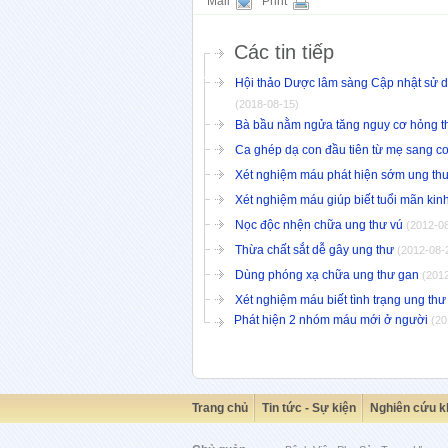
Mail
Print
Các tin tiếp
Hội thảo Dược lâm sàng Cập nhật sử d
(2018-08-15)
Bà bầu nằm ngửa tăng nguy cơ hỏng t
Ca ghép dạ con đầu tiên từ mẹ sang c
Xét nghiệm máu phát hiện sớm ung thư
Xét nghiệm máu giúp biết tuổi mãn kin
Nọc độc nhện chữa ung thư vú
(2012-0
Thừa chất sắt dễ gây ung thư
(2012-08-
Dùng phóng xạ chữa ung thư gan
(201
Xét nghiệm máu biết tình trạng ung th
Phát hiện 2 nhóm máu mới ở người
(20
Trang chủ
Tin tức - Sự kiện
Nghiên cứu k