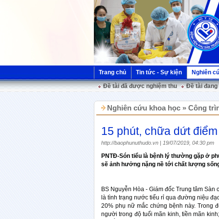
Trang chủ
Tin tức - Sự kiện
Nghiên c
Đề tài đã được nghiệm thu
Đề tài đang
Nghiên cứu khoa học » Công trì
15 phút, chữa dứt điểm
http://baophunuthudo.vn | 19/07/2019, 04:30 pm
PNTĐ-Són tiểu là bệnh lý thường gặp ở p
sẽ ảnh hưởng nặng nề tới chất lượng sống
BS Nguyễn Hòa - Giám đốc Trung tâm Sàn ch
là tình trạng nước tiểu rỉ qua đường niệu đạo
20% phụ nữ mắc chứng bệnh này. Trong đó,
người trong độ tuổi mãn kinh, tiền mãn kinh;