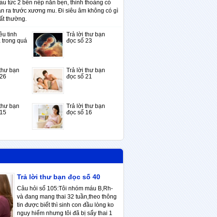
au tức 2 bên nếp nằn bẹn, thỉnh thoảng có
an ra trước xương mu. Đi siêu âm không có gì
ất thường.
êu tinh
Trả lời thư bạn
 trong quá
đọc số 23
 thư bạn
Trả lời thư bạn
 26
đọc số 21
 thư bạn
Trả lời thư bạn
 15
đọc số 16
Trả lời thư bạn đọc số 40
Câu hỏi số 105:Tôi nhóm máu B,Rh-
và đang mang thai 32 tuần,theo thông
tin được biết thì sinh con đầu lòng ko
nguy hiểm nhưng tôi đã bị sẩy thai 1