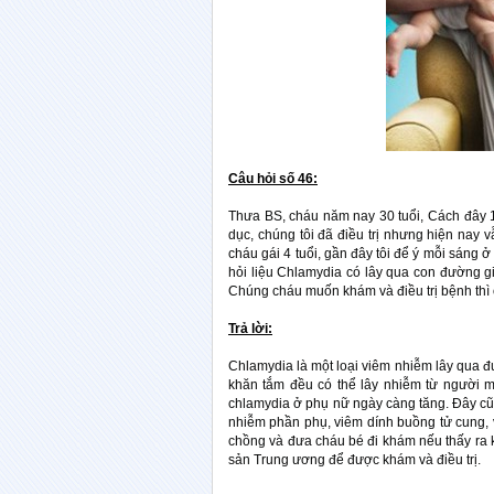
Câu hỏi số 46:
Thưa BS, cháu năm nay 30 tuổi, Cách đây 
dục, chúng tôi đã điều trị nhưng hiện nay 
cháu gái 4 tuổi, gần đây tôi để ý mỗi sáng 
hỏi liệu Chlamydia có lây qua con đường 
Chúng cháu muốn khám và điều trị bệnh thì ở 
Trả lời:
Chlamydia là một loại viêm nhiễm lây qua đ
khăn tắm đều có thể lây nhiễm từ người m
chlamydia ở phụ nữ ngày càng tăng. Đây cũ
nhiễm phần phụ, viêm dính buồng tử cung, viêm
chồng và đưa cháu bé đi khám nếu thấy ra 
sản Trung ương để được khám và điều trị.