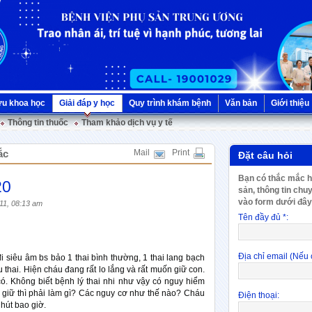
ứu khoa học
Giải đáp y học
Quy trình khám bệnh
Văn bản
Giới thiệu
Thông tin thuốc
Tham khảo dịch vụ y tế
ắc
Mail
Print
Đặt câu hỏi
Bạn có thắc mắc h
20
sản, thông tin chu
vào form dưới đây 
11, 08:13 am
Tên đầy đủ *:
Địa chỉ email (Nếu 
đi siêu âm bs bảo 1 thai bình thường, 1 thai lang bạch
thai. Hiện cháu đang rất lo lắng và rất muốn giữ con.
 có. Không biết bệnh lý thai nhi như vậy có nguy hiểm
giữ thì phải làm gì? Các nguy cơ như thế nào? Cháu
Điện thoại:
 hút bao giờ.