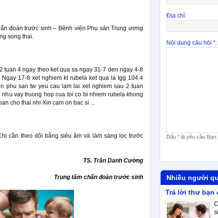
Địa chỉ:
ẩn đoán trước sinh – Bệnh viện Phụ sản Trung ương
ng song thai.
Nội dung câu hỏi *:
12 tuan 4 ngay theo ket qua sa ngay 31-7 den ngay 4-8
o Ngay 17-8 xet nghiem kt rubela ket qua la Igg 104.4
ien phu san tw yeu cau lam lai xet nghiem sau 2 tuan
-) nhu vay truong hop cua toi co bi nhiem rubela khong
oan cho thai nhi Xin cam on bac si ...
Chị cần theo dõi bằng siêu âm và làm sàng lọc trước
Dấu * là yêu cầu Bạn 
TS. Trần Danh Cường
Trung tâm chẩn đoán trước sinh
Nhiều người q
Trả lời thư bạn
C
s