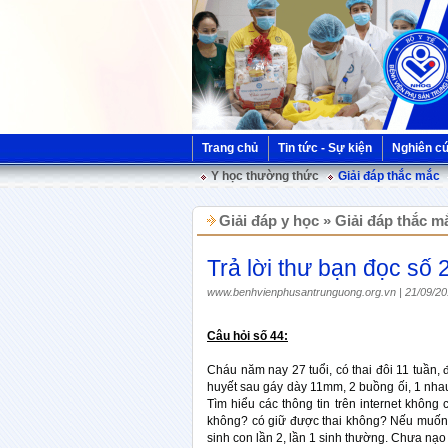
Trang chủ
Tin tức - Sự kiện
Nghiên c
Y học thường thức
Giải đáp thắc mắc
Giải đáp y học » Giải đáp thắc m
Trả lời thư bạn đọc số 
www.benhvienphusantrunguong.org.vn | 21/09/20
Câu hỏi số 44:
Cháu năm nay 27 tuổi, có thai đôi 11 tuần, 
huyết sau gáy dày 11mm, 2 buồng ối, 1 nhau 
Tìm hiểu các thông tin trên internet không
không? có giữ được thai không? Nếu muốn 
sinh con lần 2, lần 1 sinh thường. Chưa nạo