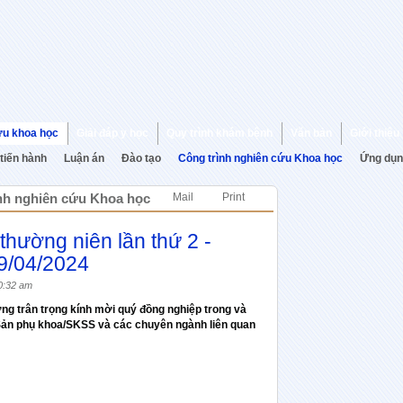
ứu khoa học
Giải đáp y học
Quy trình khám bệnh
Văn bản
Giới thiệu
 tiến hành
Luận án
Đào tạo
Công trình nghiên cứu Khoa học
Ứng dụn
nh nghiên cứu Khoa học
Mail
Print
 thường niên lần thứ 2 -
9/04/2024
0:32 am
g trân trọng kính mời quý đồng nghiệp trong và
 Sản phụ khoa/SKSS và các chuyên ngành liên quan