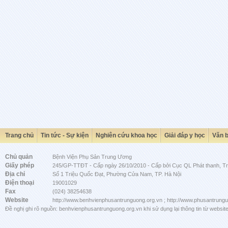
Trang chủ
Tin tức - Sự kiện
Nghiên cứu khoa học
Giải đáp y học
Văn 
Chủ quản
Bệnh Viện Phụ Sản Trung Ương
Giấy phép
245/GP-TTĐT - Cấp ngày 26/10/2010 - Cấp bởi Cục QL Phát thanh, Tru
Địa chỉ
Số 1 Triệu Quốc Đạt, Phường Cửa Nam, TP. Hà Nội
Điện thoại
19001029
Fax
(024) 38254638
Website
http://www.benhvienphusantrunguong.org.vn ; http://www.phusantrung
Đề nghị ghi rõ nguồn: benhvienphusantrunguong.org.vn khi sử dụng lại thông tin từ website