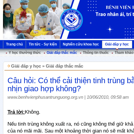
Trang chủ
Tin tức - Sự kiện
Nghiên cứu khoa học
Giải đáp y học
Y học thường thức
Giải đáp thắc mắc
Thông tin thuốc
Tham khảo 
Giải đáp y học » Giải đáp thắc mắc
Câu hỏi: Có thể cải thiện tinh trùng 
nhịn giao hợp không?
www.benhvienphusantrunguong.org.vn | 10/06/2010, 09:58 am
Trả lời:
Không.
Nếu tinh trùng không xuất ra, nó cũng không thể giữ kh
của nó mãi mãi. Sau một khoảng thời gian nó sẽ mất khả