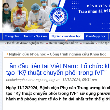
Trang chủ
Tin tức - Sự kiện
Nghiên cứu khoa học
Giải đáp y học
Đề tài đã được nghiệm thu
Đề tài đang tiến hành
Luận án
Đào tạo
Nghiên cứu khoa học » Công trình nghiên cứu Khoa học
Lần đầu tiên tại Việt Nam: Tổ chức k
tạo "Kỹ thuật chuyển phôi trong IVF"
benhvienphusantrunguong.org.vn | 13/12/2024, 05:31 pm
Ngày 11/12/2024, Bệnh viện Phụ sản Trung ương tổ 
tạo "Kỹ thuật chuyển phôi trong IVF" sử dụng phươ
hành mô phỏng thực tế ảo hiện đại nhất trên thế giới