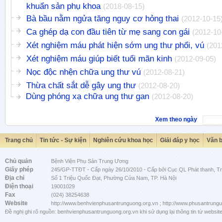
khuẩn sản phụ khoa
(2018-08-15)
Bà bầu nằm ngửa tăng nguy cơ hỏng thai
(2012-10-15
Ca ghép dạ con đầu tiên từ mẹ sang con gái
(2012-10
Xét nghiệm máu phát hiện sớm ung thư phổi, vú
(201
Xét nghiệm máu giúp biết tuổi mãn kinh
(2012-09-05)
Nọc độc nhện chữa ung thư vú
(2012-08-21)
Thừa chất sắt dễ gây ung thư
(2012-08-20)
Dùng phóng xạ chữa ung thư gan
(2012-08-20)
Xem theo ngày
Trang chủ
Tin tức - Sự kiện
Nghiên cứu khoa học
Giải đáp y học
Văn 
Chủ quản
Bệnh Viện Phụ Sản Trung Ương
Giấy phép
245/GP-TTĐT - Cấp ngày 26/10/2010 - Cấp bởi Cục QL Phát thanh, Tru
Địa chỉ
Số 1 Triệu Quốc Đạt, Phường Cửa Nam, TP. Hà Nội
Điện thoại
19001029
Fax
(024) 38254638
Website
http://www.benhvienphusantrunguong.org.vn ; http://www.phusantrung
Đề nghị ghi rõ nguồn: benhvienphusantrunguong.org.vn khi sử dụng lại thông tin từ website