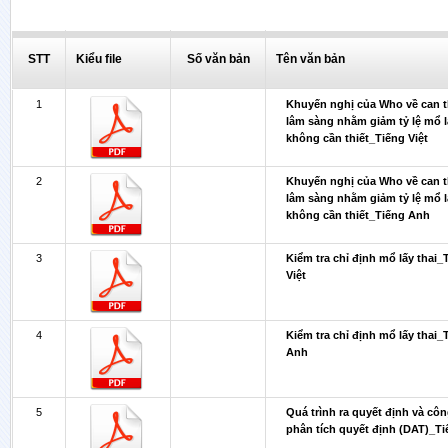
STT
Kiểu file
Số văn bản
Tên văn bản
1
Khuyến nghị của Who về can t
lâm sàng nhằm giảm tỷ lệ mổ l
không cần thiết_Tiếng Việt
2
Khuyến nghị của Who về can t
lâm sàng nhằm giảm tỷ lệ mổ l
không cần thiết_Tiếng Anh
3
Kiểm tra chỉ định mổ lấy thai_
Việt
4
Kiểm tra chỉ định mổ lấy thai_
Anh
5
Quá trình ra quyết định và cô
phân tích quyết định (DAT)_Ti