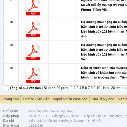
17
Nghiên cứu chẩn đoán và xử t
tại vết mổ lấy thai tại BV Phụ 
Phòng_Tiếng Việt
18
Hạ đường máu nặng do cường
bẩm sinh ở trẻ sơ sinh: kiểu g
kiểu hình của 102 bệnh nhân_
Anh
19
Hạ đường máu nặng do cường
bẩm sinh ở trẻ sơ sinh: kiểu g
kiểu hình của 102 bệnh nhân_
Việt
20
Điều trị trước sinh của thượn
bẩm sinh và khả năng sinh sả
bệnh nhân trưởng thành_Tiế
Start
<< 20 prev
-
1
2
3
4
5
6
7
8
9
10
-
Next 20 >>
Las
(
Tổng số 493 văn bản
)
Trang chủ
Tin tức - Sự kiện
Nghiên cứu khoa học
Giải đáp y học
Văn 
Chủ quản
Bệnh Viện Phụ Sản Trung Ương
Giấy phép
245/GP-TTĐT - Cấp ngày 26/10/2010 - Cấp bởi Cục QL Phát thanh, Tru
Địa chỉ
Số 1 Triệu Quốc Đạt, Phường Cửa Nam, TP. Hà Nội
Điện thoại
19001029