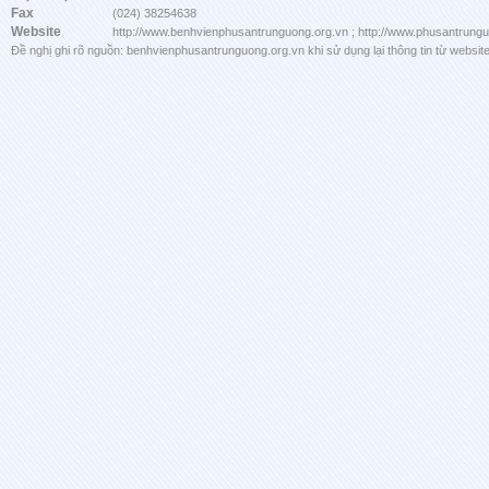
Fax
(024) 38254638
Website
http://www.benhvienphusantrunguong.org.vn ; http://www.phusantrung
Đề nghị ghi rõ nguồn: benhvienphusantrunguong.org.vn khi sử dụng lại thông tin từ website