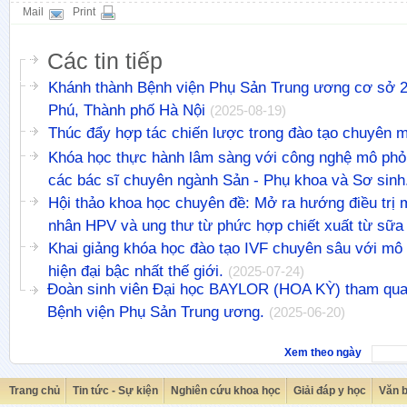
Mail
Print
Các tin tiếp
Khánh thành Bệnh viện Phụ Sản Trung ương cơ sở 2 
Phú, Thành phố Hà Nội
(2025-08-19)
Thúc đẩy hợp tác chiến lược trong đào tạo chuyên 
Khóa học thực hành lâm sàng với công nghệ mô phỏ
các bác sĩ chuyên ngành Sản - Phụ khoa và Sơ sinh
Hội thảo khoa học chuyên đề: Mở ra hướng điều trị 
nhân HPV và ung thư từ phức hợp chiết xuất từ sữa
Khai giảng khóa học đào tạo IVF chuyên sâu với mô
hiện đại bậc nhất thế giới.
(2025-07-24)
Đoàn sinh viên Đại học BAYLOR (HOA KỲ) tham quan
Bệnh viện Phụ Sản Trung ương.
(2025-06-20)
Xem theo ngày
Trang chủ
Tin tức - Sự kiện
Nghiên cứu khoa học
Giải đáp y học
Văn 