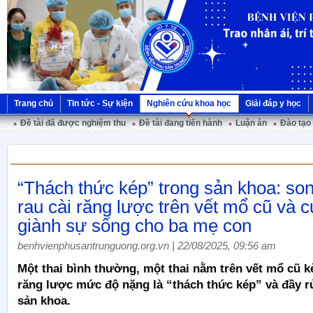
Trang chủ
Tin tức - Sự kiện
Nghiên cứu khoa học
Giải đáp y học
Đề tài đã được nghiệm thu
Đề tài đang tiến hành
Luận án
Đào tạo
“Thách thức kép” trong sản khoa: son
rau cài răng lược trên vết mổ cũ và 
giành sự sống cho ba mẹ con
benhvienphusantrunguong.org.vn | 22/08/2025, 09:56 am
Một thai bình thường, một thai nằm trên vết mổ cũ k
răng lược mức độ nặng là “thách thức kép” và đầy rủ
sản khoa.