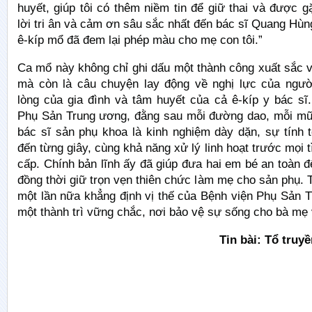
huyết, giúp tôi có thêm niềm tin để giữ thai và được g
lời tri ân và cảm ơn sâu sắc nhất đến bác sĩ Quang Hùn
ê-kíp mổ đã đem lại phép màu cho mẹ con tôi.”
Ca mổ này không chỉ ghi dấu một thành công xuất sắc 
mà còn là câu chuyện lay động về nghị lực của ngư
lòng của gia đình và tâm huyết của cả ê-kíp y bác sĩ
Phụ Sản Trung ương, đằng sau mỗi đường dao, mỗi mũ
bác sĩ sản phụ khoa là kinh nghiệm dày dặn, sự tính 
đến từng giây, cùng khả năng xử lý linh hoạt trước mọi 
cấp. Chính bản lĩnh ấy đã giúp đưa hai em bé an toàn đế
đồng thời giữ trọn vẹn thiên chức làm mẹ cho sản phụ.
một lần nữa khẳng định vị thế của Bệnh viện Phụ Sản 
một thành trì vững chắc, nơi bảo vệ sự sống cho bà mẹ 
Tin bài: Tổ tru