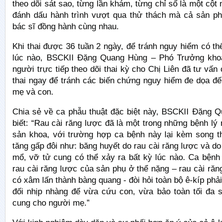
theo dõi sát sao, từng lần khám, từng chỉ số là một cột
đánh dấu hành trình vượt qua thử thách mà cả sản ph
bác sĩ đồng hành cùng nhau.
Khi thai được 36 tuần 2 ngày, để tránh nguy hiểm có th
lúc nào, BSCKII Đặng Quang Hùng – Phó Trưởng khoa
người trực tiếp theo dõi thai kỳ cho Chị Liên đã tư vấn 
thai ngay để tránh các biến chứng nguy hiểm đe dọa đ
mẹ và con.
Chia sẻ về ca phẫu thuật đặc biệt này, BSCKII Đặng 
biết: “Rau cài răng lược đã là một trong những bệnh lý
sản khoa, với trường hợp ca bệnh này lại kèm song th
tăng gấp đôi như: băng huyết do rau cài răng lược và do
mổ, vỡ tử cung có thể xảy ra bất kỳ lúc nào. Ca bệnh 
rau cài răng lược của sản phụ ở thể nặng – rau cài răn
có xâm lấn thành bàng quang - đòi hỏi toàn bộ ê-kíp phải
đối nhịp nhàng để vừa cứu con, vừa bảo toàn tối đa 
cung cho người mẹ.”