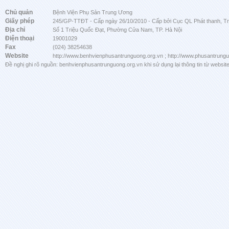
Chủ quản
Bệnh Viện Phụ Sản Trung Ương
Giấy phép
245/GP-TTĐT - Cấp ngày 26/10/2010 - Cấp bởi Cục QL Phát thanh, Tru
Địa chỉ
Số 1 Triệu Quốc Đạt, Phường Cửa Nam, TP. Hà Nội
Điện thoại
19001029
Fax
(024) 38254638
Website
http://www.benhvienphusantrunguong.org.vn ; http://www.phusantrung
Đề nghị ghi rõ nguồn: benhvienphusantrunguong.org.vn khi sử dụng lại thông tin từ website