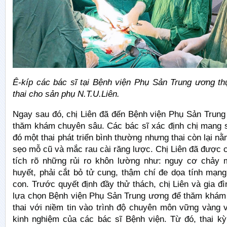
Ê-kíp các bác sĩ tại Bệnh viện Phụ Sản Trung ương th
thai cho sản phụ N.T.U.Liên
.
Ngay sau đó, chị Liên đã đến Bệnh viện Phụ Sản Trun
thăm khám chuyên sâu. Các bác sĩ xác định chị mang s
đó một thai phát triển bình thường nhưng thai còn lại nằ
sẹo mỗ cũ và mắc rau cài răng lược. Chị Liên đã được 
tích rõ những rủi ro khôn lường như: nguy cơ chảy 
huyết, phải cắt bỏ tử cung, thậm chí đe dọa tính mạn
con. Trước quyết định đầy thử thách, chị Liên và gia đì
lựa chọn Bệnh viện Phụ Sản Trung ương để thăm khám v
thai với niềm tin vào trình độ chuyên môn vững vàng 
kinh nghiệm của các bác sĩ Bệnh viện. Từ đó, thai k