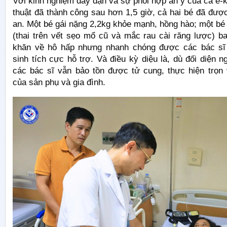
Với kinh nghiệm dày dặn và sự phối hợp ăn ý của cả ê-
thuật đã thành công sau hơn 1,5 giờ, cả hai bé đã đượ
an. Một bé gái nặng 2,2kg khỏe mạnh, hồng hào; một bé 
(thai trên vết sẹo mổ cũ và mắc rau cài răng lược) b
khăn về hô hấp nhưng nhanh chóng được các bác sĩ
sinh tích cực hỗ trợ. Và điều kỳ diệu là, dù đối diện n
các bác sĩ vẫn bảo tồn được tử cung, thực hiện trọ
của sản phụ và gia đình.