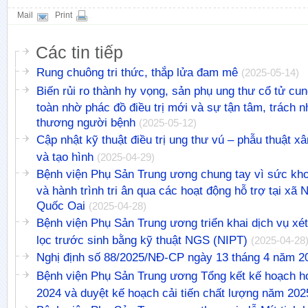
Mail
Print
Các tin tiếp
Rung chuông tri thức, thắp lửa đam mê
(2025-05-14)
Biến rủi ro thành hy vọng, sản phụ ung thư cổ tử cu
toàn nhờ phác đồ điều trị mới và sự tận tâm, trách 
thương người bệnh
(2025-05-12)
Cập nhật kỹ thuật điều trị ung thư vú – phẫu thuật xâ
và tạo hình
(2025-04-29)
Bệnh viện Phụ Sản Trung ương chung tay vì sức kh
và hành trình tri ân qua các hoạt động hỗ trợ tại xã
Quốc Oai
(2025-04-28)
Bệnh viện Phụ Sản Trung ương triển khai dịch vụ xé
lọc trước sinh bằng kỹ thuật NGS (NIPT)
(2025-04-28
Nghị định số 88/2025/NĐ-CP ngày 13 tháng 4 năm 2
Bệnh viện Phụ Sản Trung ương Tổng kết kế hoạch h
2024 và duyệt kế hoạch cải tiến chất lượng năm 202