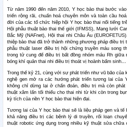
Từ năm 1990 đến năm 2010, Y học bào thai bước vào 
triển rộng rãi, chuẩn hoá chuyên môn và toàn cầu hoá
đời của các tổ chức hiệp hội Y học bào thai nổi tiếng tr
Hội phẫu thuật bào thai thế giới (IFMSS), Mạng lưới Can
Bắc Mỹ (NAFnet), Hội thai nhi Châu Âu (EUROFETUS)
thiệp bào thai đã trở thành những phương pháp điều trị 
phẫu thuật laser điều trị hội chứng truyền máu song t
trong tử cung để điều trị bất đồng nhóm máu Rh giữa 
bóng khí quản thai nhi điều trị thoát vị hoành bẩm sinh…
Trong thế kỷ 21, cùng với sự phát triển như vũ bão của
nghệ gen mở ra các hướng phát triển tương lai của Y
không chỉ dừng lại ở chẩn đoán, điều trị mà còn phát
thuật xâm lấn tối thiểu cho thai nhi từ khi còn trong bụ
kỳ tích của nền Y học bào thai hiện đại.
Tương lai của Y học bào thai sẽ là liệu pháp gen và tế 
khả năng điều trị các bệnh lý di truyền, rối loạn chu
thuật robotic ứng dụng trong nhiều kỹ thuật sửa chữa 