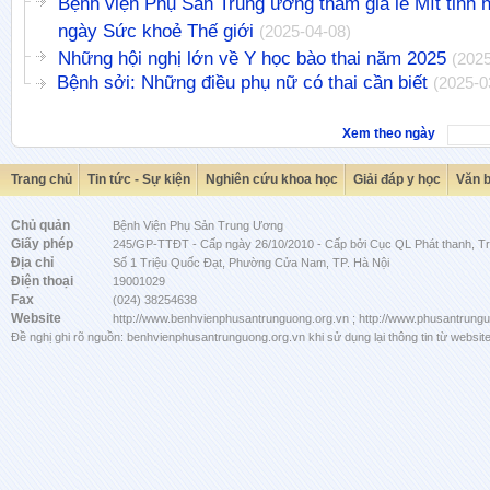
Bệnh viện Phụ Sản Trung ương tham gia lễ Mít tinh
ngày Sức khoẻ Thế giới
(2025-04-08)
Những hội nghị lớn về Y học bào thai năm 2025
(2025
Bệnh sởi: Những điều phụ nữ có thai cần biết
(2025-0
Xem theo ngày
Trang chủ
Tin tức - Sự kiện
Nghiên cứu khoa học
Giải đáp y học
Văn 
Chủ quản
Bệnh Viện Phụ Sản Trung Ương
Giấy phép
245/GP-TTĐT - Cấp ngày 26/10/2010 - Cấp bởi Cục QL Phát thanh, Tru
Địa chỉ
Số 1 Triệu Quốc Đạt, Phường Cửa Nam, TP. Hà Nội
Điện thoại
19001029
Fax
(024) 38254638
Website
http://www.benhvienphusantrunguong.org.vn ; http://www.phusantrung
Đề nghị ghi rõ nguồn: benhvienphusantrunguong.org.vn khi sử dụng lại thông tin từ website