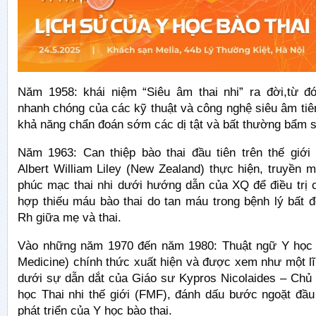
Năm 1958: khái niệm “Siêu âm thai nhi” ra đời,từ đó
nhanh chóng của các kỹ thuật và công nghệ siêu âm tiê
khả năng chẩn đoán sớm các dị tật và bất thường bẩm s
Năm 1963: Can thiệp bào thai đầu tiên trên thế giớ
Albert William Liley (New Zealand) thực hiện, truyền
phúc mạc thai nhi dưới hướng dẫn của XQ để điều trị 
hợp thiếu máu bào thai do tan máu trong bệnh lý bất
Rh giữa mẹ và thai.
Vào những năm 1970 đến năm 1980: Thuật ngữ Y học b
Medicine) chính thức xuất hiện và được xem như một l
dưới sự dẫn dắt của Giáo sư Kypros Nicolaides – Chủ 
học Thai nhi thế giới (FMF), đánh dấu bước ngoặt đầu
phát triển của Y học bào thai.