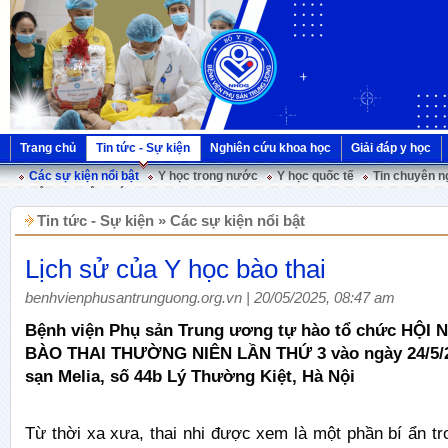
Trang chủ
Tin tức - Sự kiện
Nghiên cứu khoa học
Giải đáp y học
Các sự kiện nổi bật
Y học trong nước
Y học quốc tế
Tin chuyên n
Hội nghị Việt Pháp
Tin tức - Sự kiện » Các sự kiện nổi bật
Lịch sử của Y học bào thai
benhvienphusantrunguong.org.vn | 20/05/2025, 08:47 am
Bệnh viện Phụ sản Trung ương tự hào tổ chức HỘI 
BÀO THAI THƯỜNG NIÊN LẦN THỨ 3 vào ngày 24/5/2
sạn Melia, số 44b Lý Thường Kiệt, Hà Nội
Từ thời xa xưa, thai nhi được xem là một phần bí ẩn tr