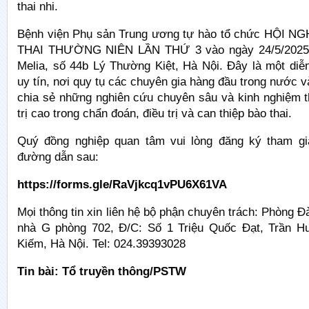
thai nhi.
Bệnh viện Phụ sản Trung ương tự hào tổ chức HỘI N
THAI THƯỜNG NIÊN LẦN THỨ 3 vào ngày 24/5/2025 
Melia, số 44b Lý Thường Kiệt, Hà Nội. Đây là một diễ
uy tín, nơi quy tụ các chuyên gia hàng đầu trong nước v
chia sẻ những nghiên cứu chuyên sâu và kinh nghiệm t
trị cao trong chẩn đoán, điều trị và can thiệp bào thai.
Quý đồng nghiệp quan tâm vui lòng đăng ký tham gi
đường dẫn sau:
https://forms.gle/RaVjkcq1vPU6X61VA
Mọi thông tin xin liên hệ bộ phận chuyên trách: Phòng Đ
nhà G phòng 702, Đ/C: Số 1 Triệu Quốc Đạt, Trần H
Kiếm, Hà Nội. Tel: 024.39393028
Tin bài: Tổ truyền thông/PSTW