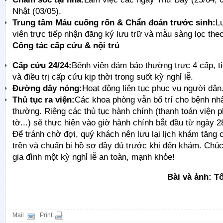
Nhật (03/05).
Trung tâm Máu cuống rốn & Chẩn đoán trước sinh:
L
viên trực tiếp nhận đăng ký lưu trữ và mẫu sàng lọc the
Công tác cấp cứu & nội trú
Cấp cứu 24/24:
Bệnh viện đảm bảo thường trực 4 cấp, t
và điều trị cấp cứu kịp thời trong suốt kỳ nghỉ lễ.
Đường dây nóng:
Hoạt động liên tục phục vụ người dân
Thủ tục ra viện:
Các khoa phòng vẫn bố trí cho bệnh nhâ
thường. Riêng các thủ tục hành chính (thanh toán viện ph
tờ...) sẽ thực hiện vào giờ hành chính bắt đầu từ ngày 2
Để tránh chờ đợi, quý khách nên lưu lại lịch khám tăng
trên và chuẩn bị hồ sơ đầy đủ trước khi đến khám. Chú
gia đình một kỳ nghỉ lễ an toàn, mạnh khỏe!
Bài và ảnh: T
Mail
Print