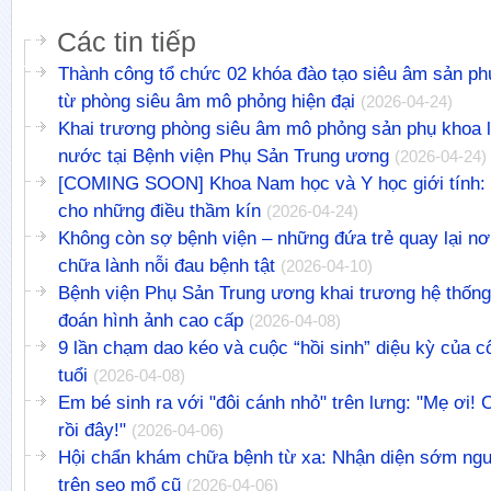
Các tin tiếp
Thành công tổ chức 02 khóa đào tạo siêu âm sản ph
từ phòng siêu âm mô phỏng hiện đại
(2026-04-24)
Khai trương phòng siêu âm mô phỏng sản phụ khoa l
nước tại Bệnh viện Phụ Sản Trung ương
(2026-04-24)
[COMING SOON] Khoa Nam học và Y học giới tính: L
cho những điều thầm kín
(2026-04-24)
Không còn sợ bệnh viện – những đứa trẻ quay lại nơ
chữa lành nỗi đau bệnh tật
(2026-04-10)
Bệnh viện Phụ Sản Trung ương khai trương hệ thốn
đoán hình ảnh cao cấp
(2026-04-08)
9 lần chạm dao kéo và cuộc “hồi sinh” diệu kỳ của c
tuổi
(2026-04-08)
Em bé sinh ra với "đôi cánh nhỏ" trên lưng: "Mẹ ơi!
rồi đây!"
(2026-04-06)
Hội chẩn khám chữa bệnh từ xa: Nhận diện sớm nguy
trên sẹo mổ cũ
(2026-04-06)