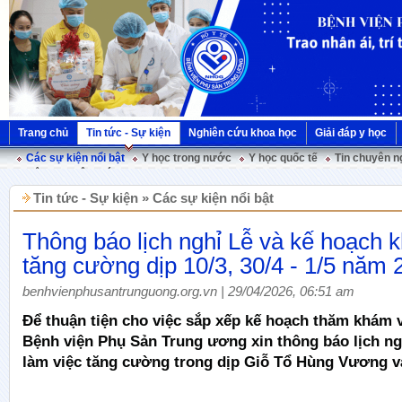
Trang chủ
Tin tức - Sự kiện
Nghiên cứu khoa học
Giải đáp y học
Các sự kiện nổi bật
Y học trong nước
Y học quốc tế
Tin chuyên n
Hội nghị Việt Pháp
Tin tức - Sự kiện » Các sự kiện nổi bật
Thông báo lịch nghỉ Lễ và kế hoạch
tăng cường dịp 10/3, 30/4 - 1/5 năm 
benhvienphusantrunguong.org.vn | 29/04/2026, 06:51 am
Để thuận tiện cho việc sắp xếp kế hoạch thăm khám và
Bệnh viện Phụ Sản Trung ương xin thông báo lịch ngh
làm việc tăng cường trong dịp Giỗ Tổ Hùng Vương và 