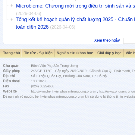
Microbiome: Chương mới trong điều trị sinh sản và 
(2026-04-06)
Tổng kết kế hoạch quản lý chất lượng 2025 - Chuẩn 
toàn diện 2026
(2026-04-06)
Xem theo ngày
Trang chủ
Tin tức - Sự kiện
Nghiên cứu khoa học
Giải đáp y học
Văn 
Chủ quản
Bệnh Viện Phụ Sản Trung Ương
Giấy phép
245/GP-TTĐT - Cấp ngày 26/10/2010 - Cấp bởi Cục QL Phát thanh, Tru
Địa chỉ
Số 1 Triệu Quốc Đạt, Phường Cửa Nam, TP. Hà Nội
Điện thoại
19001029
Fax
(024) 38254638
Website
http://www.benhvienphusantrunguong.org.vn ; http://www.phusantrung
Đề nghị ghi rõ nguồn: benhvienphusantrunguong.org.vn khi sử dụng lại thông tin từ website