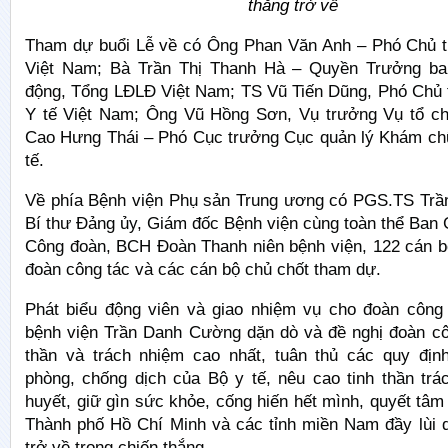
thắng trở về
Tham dự buổi Lễ về có Ông Phan Văn Anh – Phó Chủ 
Việt Nam; Bà Trần Thị Thanh Hà – Quyền Trưởng ba
động, Tổng LĐLĐ Việt Nam; TS Vũ Tiến Dũng, Phó Chủ 
Y tế Việt Nam; Ông Vũ Hồng Sơn, Vụ trưởng Vụ tổ c
Cao Hưng Thái – Phó Cục trưởng Cục quản lý Khám ch
tế.
Về phía Bệnh viện Phụ sản Trung ương có PGS.TS Tr
Bí thư Đảng ủy, Giám đốc Bệnh viện cùng toàn thể Ban
Công đoàn, BCH Đoàn Thanh niên bệnh viện, 122 cán bộ
đoàn công tác và các cán bộ chủ chốt tham dự.
Phát biểu động viên và giao nhiệm vụ cho đoàn công
bệnh viện Trần Danh Cường dặn dò và đề nghị đoàn côn
thần và trách nhiệm cao nhất, tuân thủ các quy định
phòng, chống dịch của Bộ y tế, nêu cao tinh thần trá
huyết, giữ gìn sức khỏe, cống hiến hết mình, quyết tâ
Thành phố Hồ Chí Minh và các tỉnh miền Nam đầy lùi 
trở về trong chiến thắng.