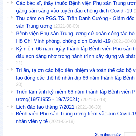
Các bác sĩ, thầy thuốc Bệnh viện Phụ sản Trung ươn
gàng sẵn sàng vào tuyến đầu chống dịch Covid -19
(
Thư cảm ơn PGS.TS. Trần Danh Cường - Giám đốc 
sản Trung ương
(2021-08-09)
Bệnh viện Phụ sản Trung ương cử đoàn công tác hỗ 
Hồ Chí Minh phòng, chống dịch Covid -19
(2021-08-03
Kỷ niệm 66 năm ngày thành lập Bệnh viện Phụ sản t
dấu son đáng nhớ trong hành trình xây dựng và phát 
21)
Tri ân, tạ ơn các bậc tiền nhiệm và toàn thể các bộ 
lao động các thế hệ nhân dịp 66 năm thành lập Bệnh
20)
Triển lãm ảnh kỷ niệm 66 năm thành lập Bệnh viện P
ương(19/71955 - 19/7/2021)
(2021-07-19)
Lịch đào tạo tháng 7/2021
(2021-06-30)
Bệnh viện Phụ sản Trung ương tiêm vắc-xin Covid-1
nhân viên y tế
(2021-06-18)
Xem theo ngày