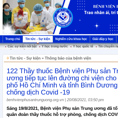
Trang chủ
Tin tức - Sự kiện
Nghiên cứu khoa học
Giải đáp y học
Các sự kiện nổi bật
Y học trong nước
Y học quốc tế
Tin chuyên n
Hội nghị Việt Pháp
Tin tức - Sự kiện » Thông báo của bệnh viện
122 Thầy thuốc Bệnh viện Phụ sản T
ương tiếp tục lên đường chi viện ch
phố Hồ Chí Minh và tỉnh Bình Dương
chống dịch Covid -19
benhvienphusantrunguong.org.vn | 20/08/2021, 03:50 pm
Sáng 19/8/2021, Bệnh viện Phụ sản Trung ương đã tổ
quân đoàn thầy thuốc hỗ trợ phòng, chống dịch COVI