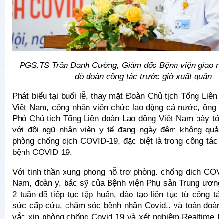
PGS.TS Trần Danh Cường, Giám đốc Bệnh viện giao n
dò
đoàn công tác trước giờ xuất quân
Phát biểu tại buổi lễ, thay mặt Đoàn Chủ tịch Tổng Liê
Việt Nam, công nhân viên chức lao động cả nước, ông
Phó Chủ tịch Tổng Liên đoàn Lao động Việt Nam bày tỏ
với đội ngũ nhân viên y tế đang ngày đêm không qu
phòng chống dịch COVID-19, đặc biệt là trong công tác 
bệnh COVID-19.
Với tinh thần xung phong hỗ trợ phòng, chống dịch CO
Nam, đoàn y, bác sỹ của Bệnh viện Phụ sản Trung ươn
2 tuần để tiếp tục tập huấn, đào tạo liên tục từ công t
sức cấp cứu, chăm sóc bệnh nhân Covid.. và toàn đoà
vắc xin phòng chống Covid 19 và xét nghiệm Realtim