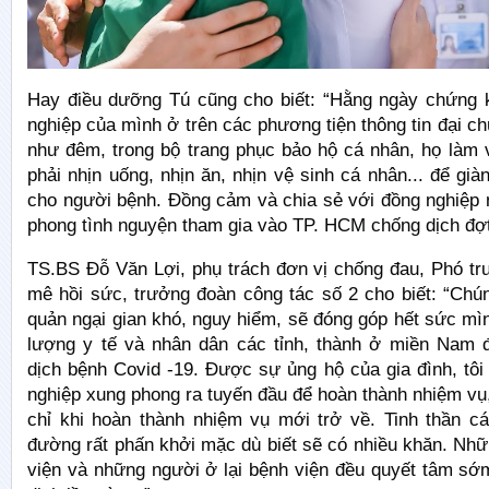
Hay điều dưỡng Tú cũng cho biết: “Hằng ngày chứng 
nghiệp của mình ở trên các phương tiện thông tin đại c
như đêm, trong bộ trang phục bảo hộ cá nhân, họ làm 
phải nhịn uống, nhịn ăn, nhịn vệ sinh cá nhân... để già
cho người bệnh. Đồng cảm và chia sẻ với đồng nghiệp 
phong tình nguyện tham gia vào TP. HCM chống dịch đợt
TS.BS Đỗ Văn Lợi, phụ trách đơn vị chống đau, Phó t
mê hồi sức, trưởng đoàn công tác số 2 cho biết: “Chú
quản ngại gian khó, nguy hiểm, sẽ đóng góp hết sức mì
lượng y tế và nhân dân các tỉnh, thành ở miền Nam 
dịch bệnh Covid -19. Được sự ủng hộ của gia đình, tô
nghiệp xung phong ra tuyến đầu để hoàn thành nhiệm vụ,
chỉ khi hoàn thành nhiệm vụ mới trở về. Tinh thần cá
đường rất phấn khởi mặc dù biết sẽ có nhiều khăn. Nhữ
viện và những người ở lại bệnh viện đều quyết tâm sớ