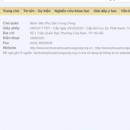
Trang chủ
Tin tức - Sự kiện
Nghiên cứu khoa học
Giải đáp y học
Văn 
Chủ quản
Bệnh Viện Phụ Sản Trung Ương
Giấy phép
245/GP-TTĐT - Cấp ngày 26/10/2010 - Cấp bởi Cục QL Phát thanh, Tru
Địa chỉ
Số 1 Triệu Quốc Đạt, Phường Cửa Nam, TP. Hà Nội
Điện thoại
19001029
Fax
(024) 38254638
Website
http://www.benhvienphusantrunguong.org.vn ; http://www.phusantrung
Đề nghị ghi rõ nguồn: benhvienphusantrunguong.org.vn khi sử dụng lại thông tin từ website