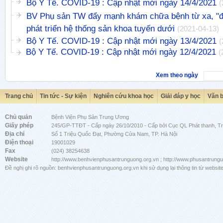
Bộ Y Tế. COVID-19 : Cập nhật mới ngày 14/4/2021
(
BV Phụ sản TW đẩy mạnh khám chữa bệnh từ xa, "đi
phát triển hệ thống sản khoa tuyến dưới
(2021-04-13)
Bộ Y Tế. COVID-19 : Cập nhật mới ngày 13/4/2021
(
Bộ Y Tế. COVID-19 : Cập nhật mới ngày 12/4/2021
(
Xem theo ngày
Trang chủ
Tin tức - Sự kiện
Nghiên cứu khoa học
Giải đáp y học
Văn 
Chủ quản
Bệnh Viện Phụ Sản Trung Ương
Giấy phép
245/GP-TTĐT - Cấp ngày 26/10/2010 - Cấp bởi Cục QL Phát thanh, Tru
Địa chỉ
Số 1 Triệu Quốc Đạt, Phường Cửa Nam, TP. Hà Nội
Điện thoại
19001029
Fax
(024) 38254638
Website
http://www.benhvienphusantrunguong.org.vn ; http://www.phusantrung
Đề nghị ghi rõ nguồn: benhvienphusantrunguong.org.vn khi sử dụng lại thông tin từ website