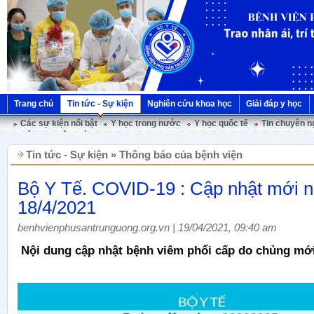
Trang chủ
Tin tức - Sự kiện
Nghiên cứu khoa học
Giải đáp y học
Các sự kiện nổi bật
Y học trong nước
Y học quốc tế
Tin chuyên n
Hội nghị Việt Pháp
Tin tức - Sự kiện » Thông báo của bệnh viện
Bộ Y Tế. COVID-19 : Cập nhật mới 
18/4/2021
benhvienphusantrunguong.org.vn | 19/04/2021, 09:40 am
Nội dung cập nhật bệnh viêm phổi cấp do chủng mớ