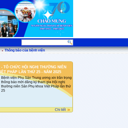
Thông báo của bệnh viện
 - TỔ CHỨC HỘI NGHỊ THƯỜNG NIÊN
ỆT PHÁP LẦN THỨ 25 - NĂM 2025
Bệnh viện Phụ Sản Trung ương xin trân trọng
thông báo mời đăng ký tham gia Hội nghị
thường niên Sản Phụ khoa Việt Pháp lần thứ
25
Chi tiết