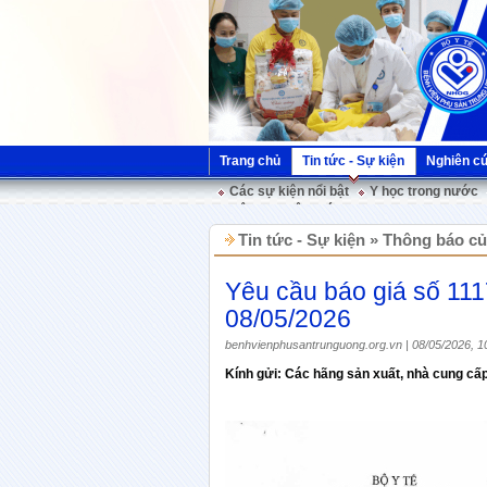
Trang chủ
Tin tức - Sự kiện
Nghiên c
Các sự kiện nổi bật
Y học trong nước
Hội nghị Việt Pháp
Tin tức - Sự kiện » Thông báo c
Yêu cầu báo giá số 1
08/05/2026
benhvienphusantrunguong.org.vn | 08/05/2026, 1
Kính gửi: Các hãng sản xuất, nhà cung cấp