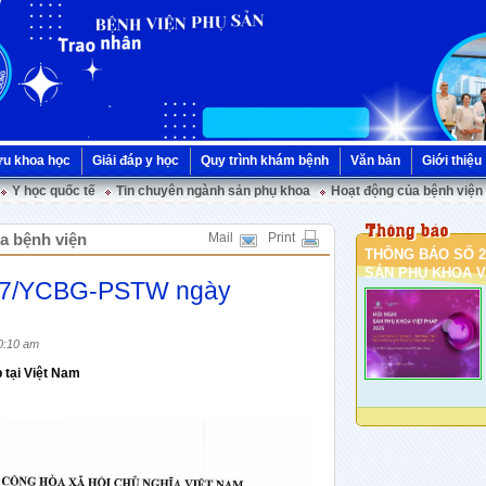
ứu khoa học
Giải đáp y học
Quy trình khám bệnh
Văn bản
Giới thiệu
Y học quốc tế
Tin chuyên ngành sản phụ khoa
Hoạt động của bệnh viện
ủa bệnh viện
Mail
Print
THÔNG BÁO SỐ 2
SẢN PHỤ KHOA VI
117/YCBG-PSTW ngày
0:10 am
 tại Việt Nam