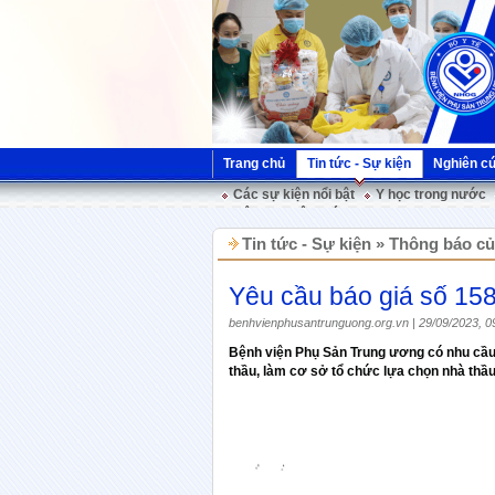
Trang chủ
Tin tức - Sự kiện
Nghiên c
Các sự kiện nổi bật
Y học trong nước
Hội nghị Việt Pháp
Tin tức - Sự kiện » Thông báo c
Yêu cầu báo giá số 15
benhvienphusantrunguong.org.vn | 29/09/2023, 0
Bệnh viện Phụ Sản Trung ương có nhu cầu 
thầu, làm cơ sở tổ chức lựa chọn nhà thầ