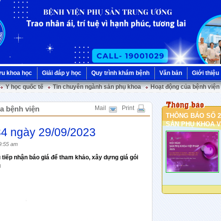
ứu khoa học
Giải đáp y học
Quy trình khám bệnh
Văn bản
Giới thiệu
Y học quốc tế
Tin chuyên ngành sản phụ khoa
Hoạt động của bệnh viện
ủa bệnh viện
Mail
Print
THÔNG BÁO SỐ 2
SẢN PHỤ KHOA VI
84 ngày 29/09/2023
9:55 am
tiếp nhận báo giá để tham khảo, xây dựng giá gói
u