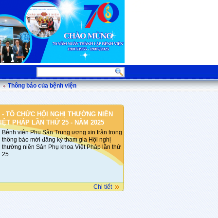
Thông báo của bệnh viện
 - TỔ CHỨC HỘI NGHỊ THƯỜNG NIÊN
ỆT PHÁP LẦN THỨ 25 - NĂM 2025
Bệnh viện Phụ Sản Trung ương xin trân trọng
thông báo mời đăng ký tham gia Hội nghị
thường niên Sản Phụ khoa Việt Pháp lần thứ
25
Chi tiết