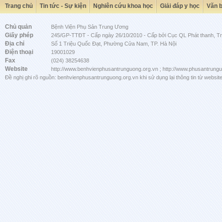
Trang chủ
Tin tức - Sự kiện
Nghiên cứu khoa học
Giải đáp y học
Văn 
Chủ quản
Bệnh Viện Phụ Sản Trung Ương
Giấy phép
245/GP-TTĐT - Cấp ngày 26/10/2010 - Cấp bởi Cục QL Phát thanh, Tru
Địa chỉ
Số 1 Triệu Quốc Đạt, Phường Cửa Nam, TP. Hà Nội
Điện thoại
19001029
Fax
(024) 38254638
Website
http://www.benhvienphusantrunguong.org.vn ; http://www.phusantrung
Đề nghị ghi rõ nguồn: benhvienphusantrunguong.org.vn khi sử dụng lại thông tin từ website