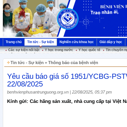
Trang chủ
Tin tức - Sự kiện
Nghiên cứu khoa học
Giải đáp y học
Các sự kiện nổi bật
Y học trong nước
Y học quốc tế
Tin chuyên n
Hội nghị Việt Pháp
Tin tức - Sự kiện » Thông báo của bệnh viện
Yêu cầu báo giá số 1951/YCBG-PS
22/08/2025
benhvienphusantrunguong.org.vn | 22/08/2025, 05:37 pm
Kính gửi: Các hãng sản xuất, nhà cung cấp tại Việt 