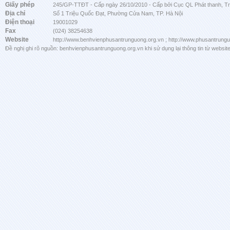
Giấy phép
245/GP-TTĐT - Cấp ngày 26/10/2010 - Cấp bởi Cục QL Phát thanh, Tru
Địa chỉ
Số 1 Triệu Quốc Đạt, Phường Cửa Nam, TP. Hà Nội
Điện thoại
19001029
Fax
(024) 38254638
Website
http://www.benhvienphusantrunguong.org.vn ; http://www.phusantrung
Đề nghị ghi rõ nguồn: benhvienphusantrunguong.org.vn khi sử dụng lại thông tin từ website