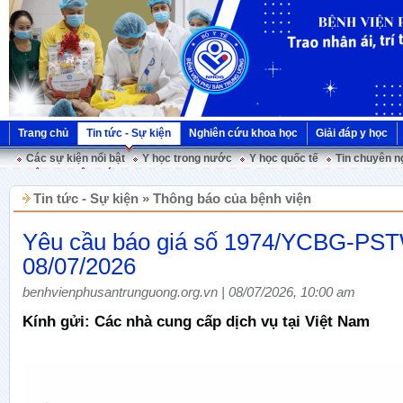
Trang chủ
Tin tức - Sự kiện
Nghiên cứu khoa học
Giải đáp y học
Các sự kiện nổi bật
Y học trong nước
Y học quốc tế
Tin chuyên n
Hội nghị Việt Pháp
Tin tức - Sự kiện » Thông báo của bệnh viện
Yêu cầu báo giá số 1974/YCBG-PS
08/07/2026
benhvienphusantrunguong.org.vn | 08/07/2026, 10:00 am
Kính gửi: Các nhà cung cấp dịch vụ tại Việt Nam