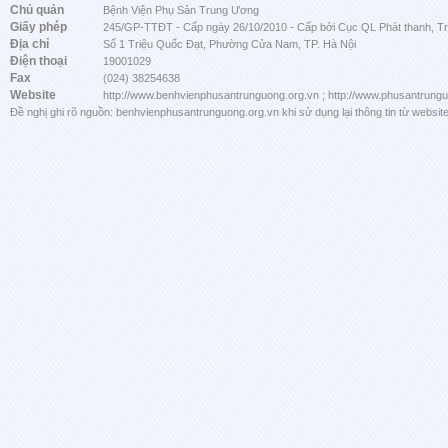
Chủ quản
Bệnh Viện Phụ Sản Trung Ương
Giấy phép
245/GP-TTĐT - Cấp ngày 26/10/2010 - Cấp bởi Cục QL Phát thanh, Tru
Địa chỉ
Số 1 Triệu Quốc Đạt, Phường Cửa Nam, TP. Hà Nội
Điện thoại
19001029
Fax
(024) 38254638
Website
http://www.benhvienphusantrunguong.org.vn ; http://www.phusantrung
Đề nghị ghi rõ nguồn: benhvienphusantrunguong.org.vn khi sử dụng lại thông tin từ website