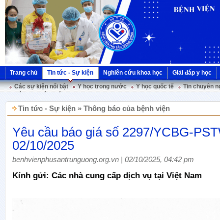
Trang chủ
Tin tức - Sự kiện
Nghiên cứu khoa học
Giải đáp y học
Các sự kiện nổi bật
Y học trong nước
Y học quốc tế
Tin chuyên n
Hội nghị Việt Pháp
Tin tức - Sự kiện » Thông báo của bệnh viện
Yêu cầu báo giá số 2297/YCBG-PS
02/10/2025
benhvienphusantrunguong.org.vn | 02/10/2025, 04:42 pm
Kính gửi: Các nhà cung cấp dịch vụ tại Việt Nam