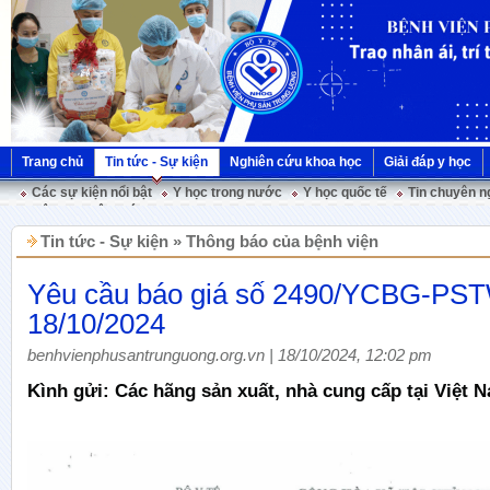
Trang chủ
Tin tức - Sự kiện
Nghiên cứu khoa học
Giải đáp y học
Các sự kiện nổi bật
Y học trong nước
Y học quốc tế
Tin chuyên n
Hội nghị Việt Pháp
Tin tức - Sự kiện » Thông báo của bệnh viện
Yêu cầu báo giá số 2490/YCBG-PS
18/10/2024
benhvienphusantrunguong.org.vn | 18/10/2024, 12:02 pm
Kình gửi: Các hãng sản xuất, nhà cung cấp tại Việt 