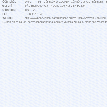
Giấy phép
245/GP-TTĐT - Cấp ngày 26/10/2010 - Cấp bởi Cục QL Phát thanh, Tru
Địa chỉ
Số 1 Triệu Quốc Đạt, Phường Cửa Nam, TP. Hà Nội
Điện thoại
19001029
Fax
(024) 38254638
Website
http://www.benhvienphusantrunguong.org.vn ; http://www.phusantrung
Đề nghị ghi rõ nguồn: benhvienphusantrunguong.org.vn khi sử dụng lại thông tin từ website