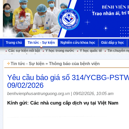
Trang chủ
Tin tức - Sự kiện
Nghiên cứu khoa học
Giải đáp y học
Các sự kiện nổi bật
Y học trong nước
Y học quốc tế
Tin chuyên n
Hội nghị Việt Pháp
Tin tức - Sự kiện » Thông báo của bệnh viện
Yêu cầu báo giá số 314/YCBG-PST
09/02/2026
benhvienphusantrunguong.org.vn | 09/02/2026, 10:05 am
Kính gửi: Các nhà cung cấp dịch vụ tại Việt Nam