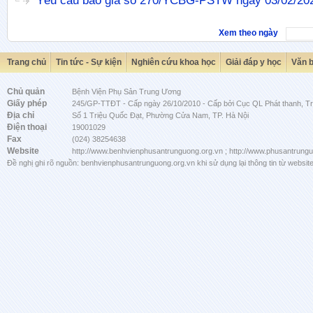
Yêu cầu báo giá số 270/YCBG-PSTW ngày 03/02/20
Xem theo ngày
Trang chủ
Tin tức - Sự kiện
Nghiên cứu khoa học
Giải đáp y học
Văn 
Chủ quản
Bệnh Viện Phụ Sản Trung Ương
Giấy phép
245/GP-TTĐT - Cấp ngày 26/10/2010 - Cấp bởi Cục QL Phát thanh, Tru
Địa chỉ
Số 1 Triệu Quốc Đạt, Phường Cửa Nam, TP. Hà Nội
Điện thoại
19001029
Fax
(024) 38254638
Website
http://www.benhvienphusantrunguong.org.vn ; http://www.phusantrung
Đề nghị ghi rõ nguồn: benhvienphusantrunguong.org.vn khi sử dụng lại thông tin từ website