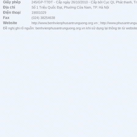
Giấy phép
245/GP-TTĐT - Cấp ngày 26/10/2010 - Cấp bởi Cục QL Phát thanh, Tru
Địa chỉ
Số 1 Triệu Quốc Đạt, Phường Cửa Nam, TP. Hà Nội
Điện thoại
19001029
Fax
(024) 38254638
Website
http://www.benhvienphusantrunguong.org.vn ; http://www.phusantrung
Đề nghị ghi rõ nguồn: benhvienphusantrunguong.org.vn khi sử dụng lại thông tin từ website