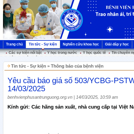
Trang chủ
Tin tức - Sự kiện
Nghiên cứu khoa học
Giải đáp y học
Các sự kiện nổi bật
Y học trong nước
Y học quốc tế
Tin chuyên n
Hội nghị Việt Pháp
Tin tức - Sự kiện » Thông báo của bệnh viện
Yêu cầu báo giá số 503/YCBG-PST
14/03/2025
benhvienphusantrunguong.org.vn | 14/03/2025, 10:59 am
Kính gửi: Các hãng sản xuất, nhà cung cấp tại Việt 