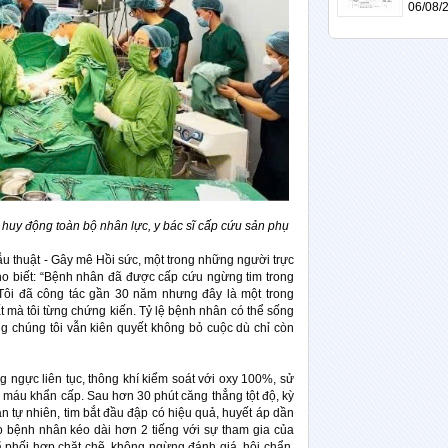
06/08/
 huy động toàn bộ nhân lực, y bác sĩ cấp cứu sản phụ
u thuật - Gây mê Hồi sức, một trong những người trực
cho biết: “Bệnh nhân đã được cấp cứu ngừng tim trong
 Tôi đã công tác gần 30 năm nhưng đây là một trong
 mà tôi từng chứng kiến. Tỷ lệ bệnh nhân có thể sống
g chúng tôi vẫn kiên quyết không bỏ cuộc dù chỉ còn
g ngực liên tục, thông khí kiểm soát với oxy 100%, sử
 máu khẩn cấp. Sau hơn 30 phút căng thẳng tột độ, kỳ
àn tự nhiên, tim bắt đầu đập có hiệu quả, huyết áp dần
o bệnh nhân kéo dài hơn 2 tiếng với sự tham gia của
ã phối hợp chặt chẽ, không ngừng đánh giá, hội chẩn,