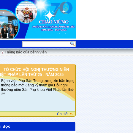
Thông báo của bệnh viện
 - TỔ CHỨC HỘI NGHỊ THƯỜNG NIÊN
ỆT PHÁP LẦN THỨ 25 - NĂM 2025
Bệnh viện Phụ Sản Trung ương xin trân trọng
thông báo mời đăng ký tham gia Hội nghị
thường niên Sản Phụ khoa Việt Pháp lần thứ
25
Chi tiết
i đọc