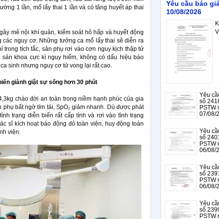
Yêu cầu báo g
hường 1 lần, mổ lấy thai 1 lần và có tăng huyết áp thai
10/08/2026
K
V
gây mê nội khí quản, kiểm soát hô hấp và huyết động
g các nguy cơ. Những tưởng ca mổ lấy thai sẽ diễn ra
 trong tích tắc, sản phụ rơi vào cơn nguy kịch thập tử
g sản khoa cực kì nguy hiểm, không có dấu hiệu báo
00 ca sinh nhưng nguy cơ tử vong lại rất cao.
iến giành giật sự sống hơn 30 phút
Yêu cầ
 4,3kg chào đời an toàn trong niềm hạnh phúc của gia
số 241
sản phụ bất ngờ tím tái, SpO₂ giảm nhanh. Dù được phát
PSTW 
07/08/
ình trạng diễn biến rất cấp tính và rơi vào tình trạng
ác sĩ kích hoạt báo động đỏ toàn viện, huy động toàn
Yêu cầ
nh viện.
số 240
PSTW 
06/08/
Yêu cầ
số 239
PSTW 
06/08/
Yêu cầ
số 239
PSTW 