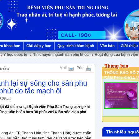
ứu khoa học
Giải đáp y học
Quy trình khám bệnh
Văn bản
Giới thiệu
Y học quốc tế
Tin chuyên ngành sản phụ khoa
Hoạt động của bệnh viện
 nước
Mail
Print
THÔNG BÁO SỐ 2
SẢN PHỤ KHOA VI
ành lại sự sống cho sản phụ
phút do tắc mạch ối
4:09 pm
ệt đã diễn ra tại Bệnh viện Phụ Sản Trung ương khi
ừng tuần hoàn hơn 30 phút với 4 lần sốc điện phá
Tin nhiều ngườ
g Long An, TP. Thanh Hóa, tỉnh Thanh Hóa) được chẩn
38, rau tiền đạo trung tâm, rau cài răng lược trên nền