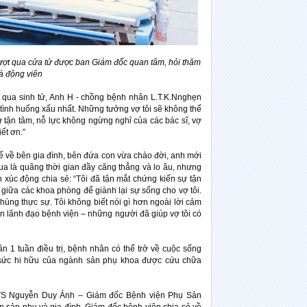
vượt qua cửa tử được ban Giám đốc quan tâm, hỏi thăm
à động viên
t qua sinh tử, Anh H - chồng bệnh nhân L.T.K.Nnghẹn
o tình huống xấu nhất. Những tưởng vợ tôi sẽ không thể
ự tận tâm, nỗ lực không ngừng nghỉ của các bác sĩ, vợ
ết ơn.”
hể về bên gia đình, bên đứa con vừa chào đời, anh mới
a là quãng thời gian đầy căng thẳng và lo âu, nhưng
nh xúc động chia sẻ: “Tôi đã tận mắt chứng kiến sự tận
 giữa các khoa phòng để giành lại sự sống cho vợ tôi.
hùng thực sự. Tôi không biết nói gì hơn ngoài lời cảm
an lãnh đạo bệnh viện – những người đã giúp vợ tôi có
n 1 tuần điều trị, bệnh nhân có thể trở về cuộc sống
 sức hi hữu của ngành sản phụ khoa được cứu chữa
.TS Nguyễn Duy Ánh – Giám đốc Bệnh viện Phụ Sản