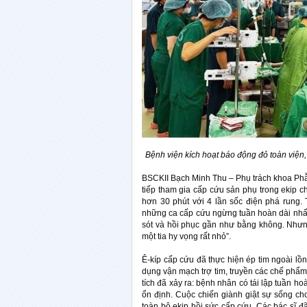
Bệnh viện kích hoạt báo động đỏ toàn viện,
BSCKII Bạch Minh Thu – Phụ trách khoa Phẫ
tiếp tham gia cấp cứu sản phụ trong ekip 
hơn 30 phút với 4 lần sốc điện phá rung.
những ca cấp cứu ngừng tuần hoàn dài nhất
sót và hồi phục gần như bằng không. Nhưn
một tia hy vọng rất nhỏ”.
Ê-kíp cấp cứu đã thực hiện ép tim ngoài lồn
dụng vận mạch trợ tim, truyền các chế phẩm
tích đã xảy ra: bệnh nhân có tái lập tuần ho
ổn định. Cuộc chiến giành giật sự sống ch
toàn bộ ekip hồi sức cấp cứu. Các bác sĩ đ