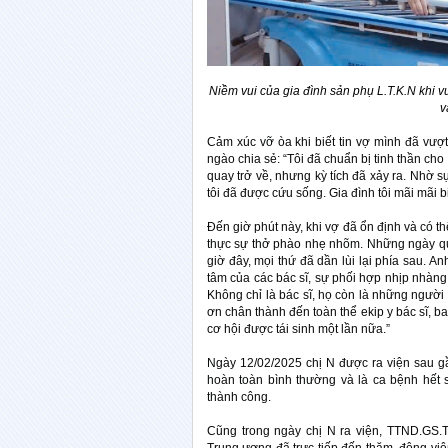
Niềm vui của gia đình sản phụ L.T.K.N khi 
v
Cảm xúc vỡ òa khi biết tin vợ mình đã vượ
ngào chia sẻ: “Tôi đã chuẩn bị tinh thần ch
quay trở về, nhưng kỳ tích đã xảy ra. Nhờ s
tôi đã được cứu sống. Gia đình tôi mãi mãi bi
Đến giờ phút này, khi vợ đã ổn định và có t
thực sự thở phào nhẹ nhõm. Những ngày qu
giờ đây, mọi thứ đã dần lùi lại phía sau. A
tâm của các bác sĩ, sự phối hợp nhịp nhàng
Không chỉ là bác sĩ, họ còn là những người 
ơn chân thành đến toàn thể ekip y bác sĩ, b
cơ hội được tái sinh một lần nữa.”
Ngày 12/02/2025 chị N được ra viện sau gầ
hoàn toàn bình thường và là ca bệnh hết
thành công.
Cũng trong ngày chị N ra viện, TTND.GS