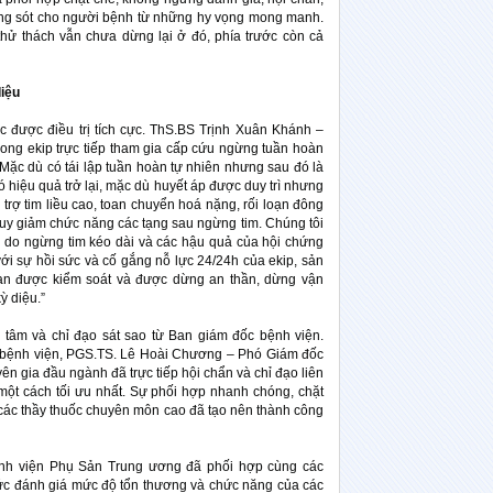
ống sót cho người bệnh từ những hy vọng mong manh.
thử thách vẫn chưa dừng lại ở đó, phía trước còn cả
diệu
ục được điều trị tích cực. ThS.BS Trịnh Xuân Khánh –
rong ekip trực tiếp tham gia cấp cứu ngừng tuần hoàn
Mặc dù có tái lập tuần hoàn tự nhiên nhưng sau đó là
ó hiệu quả trở lại, mặc dù huyết áp được duy trì nhưng
rợ tim liều cao, toan chuyển hoá nặng, rối loạn đông
suy giảm chức năng các tạng sau ngừng tim. Chúng tôi
bộ do ngừng tim kéo dài và các hậu quả của hội chứng
với sự hồi sức và cố gắng nỗ lực 24/24h của ekip, sản
i loạn được kiểm soát và được dừng an thần, dừng vận
ỳ diệu.”
tâm và chỉ đạo sát sao từ Ban giám đốc bệnh viện.
bệnh viện, PGS.TS. Lê Hoài Chương – Phó Giám đốc
n gia đầu ngành đã trực tiếp hội chẩn và chỉ đạo liên
ột cách tối ưu nhất. Sự phối hợp nhanh chóng, chặt
 các thầy thuốc chuyên môn cao đã tạo nên thành công
ệnh viện Phụ Sản Trung ương đã phối hợp cùng các
ức đánh giá mức độ tổn thương và chức năng của các