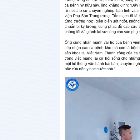
Trung ương đã trực tiếp đến thăm, động viê
ca bệnh hy hữu này, ông khẳng định: “Đây 
rõ nét cho sự chuyên nghiệp, bản lĩnh và ti
viện Phụ Sản Trung ương. Tắc mạch ối là b
từng trường hợp, diễn biến đột ngột, khôn
chuẩn bị kỹ lưỡng, cùng phác đồ cấp cứu 
chúng tôi đã giành lại sự sống cho sản phụ
Ông cũng nhấn mạnh vai trò của bệnh viện 
tiếp nhận các ca bệnh khó mà còn là bệnh 
sản khoa tại Việt Nam. Thành công của ca 
trong việc mang lại cơ hội sống cho nhữn
một hệ thống vận hành bài bản, chuyên nghi
bậc của nền y học nước nhà.”