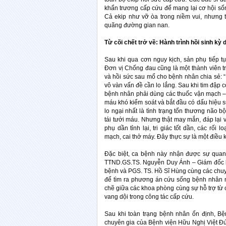
khẩn trương cấp cứu để mang lại cơ hội s
Cả ekip như vỡ òa trong niềm vui, nhưng 
quãng đường gian nan.
Từ cõi chết trở về: Hành trình hồi sinh kỳ 
Sau khi qua cơn nguy kịch, sản phụ tiếp t
Đơn vị Chống đau cũng là một thành viên t
và hồi sức sau mổ cho bệnh nhân chia sẻ: “
vô vàn vấn đề cần lo lắng. Sau khi tim đập c
bệnh nhân phải dùng các thuốc vận mạch – t
máu khó kiểm soát và bắt đầu có dấu hiệu 
lo ngại nhất là tình trạng tổn thương não 
tái tưới máu. Nhưng thật may mắn, đáp lại 
phụ dần tỉnh lại, tri giác tốt dần, các rố
mạch, cai thở máy. Đây thực sự là một điều k
Đặc biệt, ca bệnh này nhận được sự quan 
TTND.GS.TS. Nguyễn Duy Ánh – Giám đốc 
bệnh và PGS. TS. Hồ Sĩ Hùng cùng các chuyê
để tìm ra phương án cứu sống bệnh nhân m
chẽ giữa các khoa phòng cùng sự hỗ trợ từ
vang dội trong công tác cấp cứu.
Sau khi toàn trạng bệnh nhân ổn định, B
chuyên gia của Bệnh viện Hữu Nghị Việt Đ