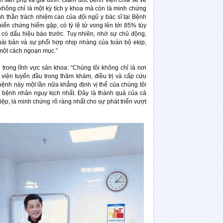
n sản phụ và gia đình. Giám đốc bệnh viện chia sẻ về
không chỉ là một kỳ tích y khoa mà còn là minh chứng
nh thần trách nhiệm cao của đội ngũ y bác sĩ tại Bệnh
iến chứng hiếm gặp, có tỷ lệ tử vong lên tới 85% tùy
g có dấu hiệu báo trước. Tuy nhiên, nhờ sự chủ động,
bài bản và sự phối hợp nhịp nhàng của toàn bộ ekip,
 một cách ngoạn mục.”
trong lĩnh vực sản khoa: “Chúng tôi không chỉ là nơi
viện tuyến đầu trong thăm khám, điều trị và cấp cứu
bệnh này một lần nữa khẳng định vị thế của chúng tôi
g bệnh nhân nguy kịch nhất. Đây là thành quả của cả
ệp, là minh chứng rõ ràng nhất cho sự phát triển vượt