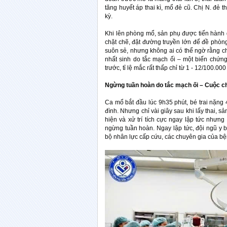
tăng huyết áp thai kì, mổ đẻ cũ. Chị N. đẻ t
kỳ.
Khi lên phòng mổ, sản phụ được tiến hành 
chặt chẽ, đặt đường truyền lớn để đề phòn
suôn sẻ, nhưng không ai có thể ngờ rằng chỉ
nhất sinh do tắc mạch ối – một biến chứn
trước, tỉ lệ mắc rất thấp chỉ từ 1 - 12/100.0
Ngừng tuần hoàn do tắc mạch ối – Cuộc ch
Ca mổ bắt đầu lúc 9h35 phút, bé trai nặng
đình. Nhưng chỉ vài giây sau khi lấy thai, 
hiện và xử trí tích cực ngay lập tức nhưng t
ngừng tuần hoàn. Ngay lập tức, đội ngũ y b
bộ nhân lực cấp cứu, các chuyên gia của bệ