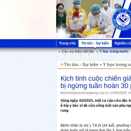
Trang chủ
Tin tức - Sự kiện
Nghiên c
Các sự kiện nổi bật
Y học trong nước
Hội nghị Việt Pháp
Tin tức - Sự kiện » Y học trong
Kịch tính cuộc chiến gi
bị ngừng tuần hoàn 30 
benhvienphusantrunguong.org.vn | 14/02/2025, 0
Sáng ngày 4/2/2025, một ca cấp cứu đặc bi
ê-kíp y bác sĩ đã cứu sống một sản phụ ng
rung.
Bệnh nhân là chị L.T.K.N (34 tuổi, phườn
đoán trước mổ là mang thai lần 3, thai tuần 