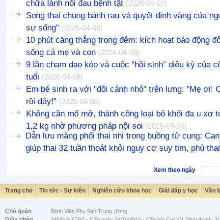
chữa lành nỗi đau bệnh tật
(2026-04-10)
Song thai chung bánh rau và quyết định vàng của n
sự sống"
(2026-04-08)
10 phút căng thẳng trong đêm: kích hoạt báo động đ
sống cả mẹ và con
(2026-04-08)
9 lần chạm dao kéo và cuộc “hồi sinh” diệu kỳ của c
tuổi
(2026-04-08)
Em bé sinh ra với "đôi cánh nhỏ" trên lưng: "Mẹ ơi!
rồi đây!"
(2026-04-06)
Không cần mổ mở, thành công loại bỏ khối đa u xơ 
1,2 kg nhờ phương pháp nội soi
(2026-04-06)
Dẫn lưu màng phổi thai nhi trong buồng tử cung: Can 
giúp thai 32 tuần thoát khỏi nguy cơ suy tim, phù thai
Xem theo ngày
Trang chủ
Tin tức - Sự kiện
Nghiên cứu khoa học
Giải đáp y học
Văn 
Chủ quản
Bệnh Viện Phụ Sản Trung Ương
Giấy phép
245/GP-TTĐT - Cấp ngày 26/10/2010 - Cấp bởi Cục QL Phát thanh, Tru