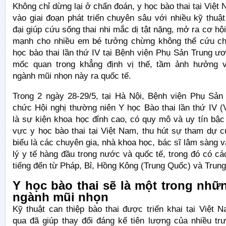
Không chỉ dừng lại ở chẩn đoán, y học bào thai tại Việ
vào giai đoạn phát triển chuyên sâu với nhiều kỹ thuật
đại giúp cứu sống thai nhi mắc dị tật nặng, mở ra cơ hộ
mạnh cho nhiều em bé tưởng chừng không thể cứu ch
học bào thai lần thứ IV tại Bệnh viện Phụ Sản Trung ư
mốc quan trong khẳng định vị thế, tầm ảnh hưởng 
ngành mũi nhọn này ra quốc tế.
Trong 2 ngày 28-29/5, tại Hà Nội, Bệnh viện Phụ Sản
chức Hội nghị thường niên Y học Bào thai lần thứ IV 
là sự kiện khoa học đỉnh cao, có quy mô và uy tín bậc 
vực y học bào thai tại Việt Nam, thu hút sự tham dự 
biểu là các chuyên gia, nhà khoa học, bác sĩ lâm sàng 
lý y tế hàng đầu trong nước và quốc tế, trong đó có cá
tiếng đến từ Pháp, Bỉ, Hồng Kông (Trung Quốc) và Trun
​Y học bào thai sẽ là một trong nh
ngành mũi nhọn
Kỹ thuật can thiệp bào thai được triển khai tại Việt
qua đã giúp thay đổi đáng kể tiên lượng của nhiều tr