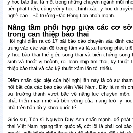
y học bào thai là một trong những chuyên ngành mũi n
tiên phát triển, cùng với y học chính xác, y học di truy
nghệ cao", Bộ trưởng Đào Hồng Lan nhấn mạnh.
Nâng tầm phối hợp giữa các cơ sở
trong can thiệp bào thai
Hội nghị diễn ra có 17 bài báo cáo chuyên sâu đỉnh ca
trung vào các vấn đề trọng tâm và là xu hướng phát triể
y học bào thai thế giới: song thai và biến chứng song t
sinh và thoát vị hoành, rối loạn nhịp tim thai, kỹ thuật
thiệp bào thai và các kỹ thuật xâm lấn tối thiểu.
Điểm nhấn đặc biệt của hội nghị lần này là có sự tha
nổi bật của các báo cáo viên Việt Nam. Đây là minh c
sự trưởng thành vượt bậc về năng lực chuyên môn, 
phát triển mạnh mẽ và bền vững của mạng lưới y học
nhà trên bản đồ y khoa quốc tế.
Giáo sư, Tiến sĩ Nguyễn Duy Ánh nhấn mạnh, để phát t
thai Việt Nam ngang tầm quốc tế, cốt lõi là phải coi bào