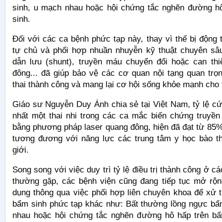
sinh, u mạch nhau hoặc hội chứng tắc nghẽn đường h
sinh.
Đối với các ca bệnh phức tạp này, thay vì thế bị động 
tự chủ và phối hợp nhuần nhuyễn kỹ thuật chuyên sâ
dẫn lưu (shunt), truyền máu chuyển đổi hoặc can thi
đông... đã giúp bảo vệ các cơ quan nội tạng quan trọn
thai thành công và mang lại cơ hội sống khỏe mạnh cho 
Giáo sư Nguyễn Duy Ánh chia sẻ tại Việt Nam, tỷ lệ c
nhất một thai nhi trong các ca mắc biến chứng truyền
bằng phương pháp laser quang đông, hiện đã đạt từ 85
tương đương với năng lực các trung tâm y học bào tha
giới.
Song song với việc duy trì tỷ lệ điều trị thành công ở c
thường gặp, các bệnh viện cũng đang tiếp tục mở rộ
dụng thông qua việc phối hợp liên chuyên khoa để xử tr
bẩm sinh phức tạp khác như: Bất thường lồng ngực bẩ
nhau hoặc hội chứng tắc nghẽn đường hô hấp trên b