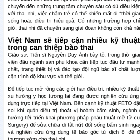
chuyển đến những trung tâm chuyên sâu có đủ điều kiện
với thai nhi, việc chậm trễ có thể khiến mất đi “thời gi
sống hoặc điều trị hiệu quả. Có những trường hợp ch
giờ, thai nhi đã chuyển sang giai đoạn không còn khả nă
Việt Nam sẽ tiếp cận nhiều kỹ thuậ
trong can thiệp bào thai
Giáo sư, Tiến sĩ Nguyễn Duy Ánh bày tỏ, trong thời gia
viện đầu ngành sản phụ khoa cần tiếp tục đầu tư mạnh
chất, trang thiết bị và đào tạo đội ngũ bác sĩ chất lư
cận trình độ khu vực và thế giới.
Để tiếp tục mở rộng các giới hạn điều trị, nhiều kỹ thuậ
xu hướng y học tương lai đang được nghiên cứu ứng
dụng trực tiếp tại Việt Nam. Bên cạnh kỹ thuật FETO đặ
soi khí quản điều trị thoát vị hoành bẩm sinh, ngành
hướng tới triển khai phương pháp phẫu thuật mở tử cu
Surgery) để sửa chữa dị tật nứt đốt sống bẩm sinh nga
và nghiên cứu ứng dụng tế bào gốc từ dịch ối để đi
thương sớm cho thai nhi.