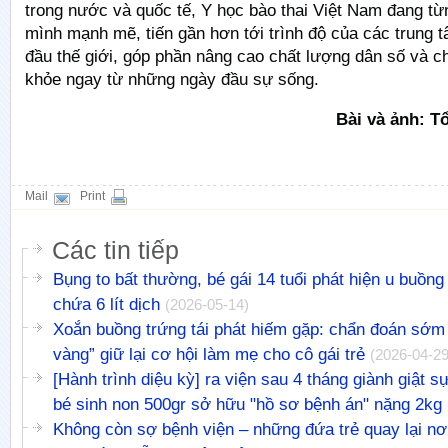
trong nước và quốc tế, Y học bào thai Việt Nam đang 
mình mạnh mẽ, tiến gần hơn tới trình độ của các trung 
đầu thế giới, góp phần nâng cao chất lượng dân số và 
khỏe ngay từ những ngày đầu sự sống.
Bài và ảnh: T
Mail
Print
Các tin tiếp
Bụng to bất thường, bé gái 14 tuổi phát hiện u buồng
chứa 6 lít dịch
(2026-05-14)
Xoắn buồng trứng tái phát hiếm gặp: chẩn đoán sớm 
vàng” giữ lại cơ hội làm mẹ cho cô gái trẻ
(2026-04-29
[Hành trình diệu kỳ] ra viện sau 4 tháng giành giật 
bé sinh non 500gr sở hữu "hồ sơ bệnh án" nặng 2kg
Không còn sợ bệnh viện – những đứa trẻ quay lại nơ