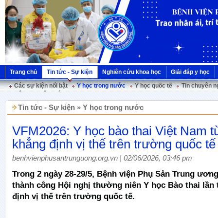
Trang chủ
Tin tức - Sự kiện
Nghiên cứu khoa học
Giải đáp y học
Các sự kiện nổi bật
Y học trong nước
Y học quốc tế
Tin chuyên n
Hội nghị Việt Pháp
Tin tức - Sự kiện » Y học trong nước
VFM2026: Y học bào thai Việt Nam 
khẳng định vị thế trên trường quốc tế
benhvienphusantrunguong.org.vn | 02/06/2026, 03:46 pm
Trong 2 ngày 28-29/5, Bệnh viện Phụ Sản Trung ương
thành công Hội nghị thường niên Y học Bào thai lần 
định vị thế trên trường quốc tế.