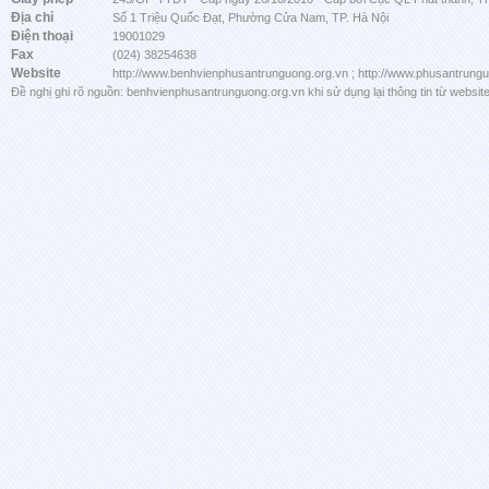
Địa chỉ
Số 1 Triệu Quốc Đạt, Phường Cửa Nam, TP. Hà Nội
Điện thoại
19001029
Fax
(024) 38254638
Website
http://www.benhvienphusantrunguong.org.vn ; http://www.phusantrung
Đề nghị ghi rõ nguồn: benhvienphusantrunguong.org.vn khi sử dụng lại thông tin từ website