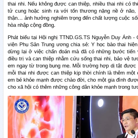
thai nhi. Nếu không được can thiệp, nhiều thai nhi có th
tử cung hoặc sinh ra với tổn thương nặng nề ở não, t
thận… ảnh hưởng nghiêm trọng đến chất lượng cuộc số
hòa nhập cộng đồng.
Phát biểu tại Hội nghị TTND.GS.TS Nguyễn Duy Ánh -
viện Phụ Sản Trung ương chia sẻ: Y học bào thai hiện
dừng lại ở việc chẩn đoán mà đã có những bước tiến 
điều trị và can thiệp nhằm cứu sống thai nhi, bảo vệ tư
em ngay từ trong bụng mẹ. Mỗi trường hợp dị tật được
mỗi thai nhi được can thiệp kịp thời chính là thêm một
em bé khỏe mạnh được chào đời, cho một gia đình đượ
cho xã hội có thêm những công dân khỏe mạnh trong tươ