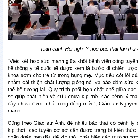
Toàn cảnh Hội nghị Y học bào thai lần thứ 
"Việc kết hợp sức mạnh giữa khối bệnh viện công tuyế
hệ thống y tế quốc tế được xem là bước đi chiến lược
khoa sớm cho trẻ từ trong bụng mẹ. Mục tiêu cốt lõi củ
nhằm cải thiện chất lượng giống nòi và bảo đảm sức k
thế hệ tương lai. Quy trình phối hợp chặt chẽ giữa các 
sẽ giúp phát hiện và cứu chữa kịp thời các bệnh lý tha
đây chưa được chú trọng đúng mức", Giáo sư Nguyễn
mạnh.
Cũng theo Giáo sư Ánh, để nhiều bào thai có bệnh lý 
kịp thời, các tuyến cơ sở cần được trang bị kiến thức
chẩn đoán ban đầu để kịp thời phát hiện các trường hợ