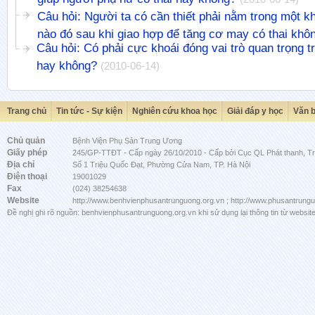
Câu hỏi: Người ta có cần thiết phải nằm trong một k
nào đó sau khi giao hợp để tăng cơ may có thai khô
Câu hỏi: Có phải cực khoái đóng vai trò quan trọng tr
hay không?
(2010-06-14)
Trang chủ
Tin tức - Sự kiện
Nghiên cứu khoa học
Giải đáp y học
Văn 
Chủ quản
Bệnh Viện Phụ Sản Trung Ương
Giấy phép
245/GP-TTĐT - Cấp ngày 26/10/2010 - Cấp bởi Cục QL Phát thanh, Tru
Địa chỉ
Số 1 Triệu Quốc Đạt, Phường Cửa Nam, TP. Hà Nội
Điện thoại
19001029
Fax
(024) 38254638
Website
http://www.benhvienphusantrunguong.org.vn ; http://www.phusantrung
Đề nghị ghi rõ nguồn: benhvienphusantrunguong.org.vn khi sử dụng lại thông tin từ website