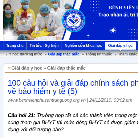
Trang chủ
Tin tức - Sự kiện
Nghiên cứu khoa học
Giải đáp y học
Y học thường thức
Giải đáp thắc mắc
Thông tin thuốc
Tham khảo 
Giải đáp y học » Giải đáp thắc mắc
100 câu hỏi và giải đáp chính sách ph
về bảo hiểm y tế (5)
www.benhvienphusantrunguong.org.vn | 24/11/2010, 03:02 pm
Câu hỏi 21:
Trường hợp tất cả các thành viên trong một 
cùng tham gia BHYT thì mức đóng BHYT có được giảm 
dụng với đối tượng nào?