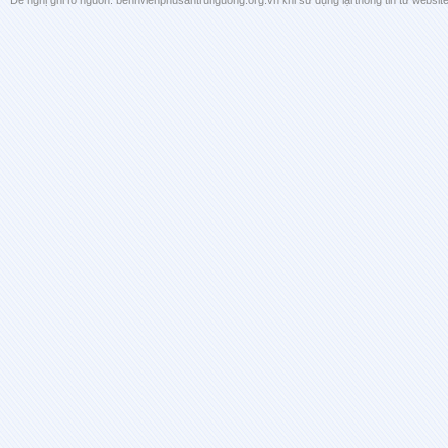
Đề nghị ghi rõ nguồn: benhvienphusantrunguong.org.vn khi sử dụng lại thông tin từ website