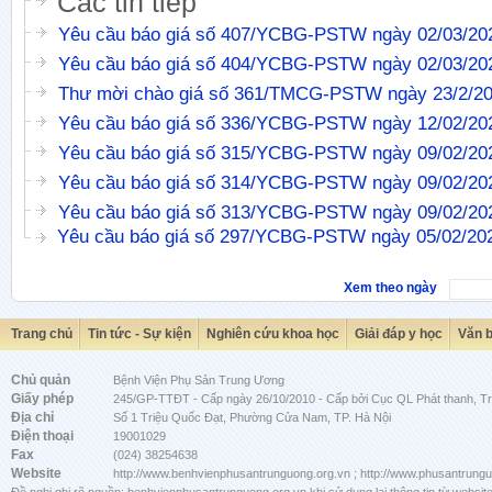
Các tin tiếp
Yêu cầu báo giá số 407/YCBG-PSTW ngày 02/03/20
Yêu cầu báo giá số 404/YCBG-PSTW ngày 02/03/20
Thư mời chào giá số 361/TMCG-PSTW ngày 23/2/2
Yêu cầu báo giá số 336/YCBG-PSTW ngày 12/02/20
Yêu cầu báo giá số 315/YCBG-PSTW ngày 09/02/20
Yêu cầu báo giá số 314/YCBG-PSTW ngày 09/02/20
Yêu cầu báo giá số 313/YCBG-PSTW ngày 09/02/20
Yêu cầu báo giá số 297/YCBG-PSTW ngày 05/02/20
Xem theo ngày
Trang chủ
Tin tức - Sự kiện
Nghiên cứu khoa học
Giải đáp y học
Văn 
Chủ quản
Bệnh Viện Phụ Sản Trung Ương
Giấy phép
245/GP-TTĐT - Cấp ngày 26/10/2010 - Cấp bởi Cục QL Phát thanh, Tru
Địa chỉ
Số 1 Triệu Quốc Đạt, Phường Cửa Nam, TP. Hà Nội
Điện thoại
19001029
Fax
(024) 38254638
Website
http://www.benhvienphusantrunguong.org.vn ; http://www.phusantrung