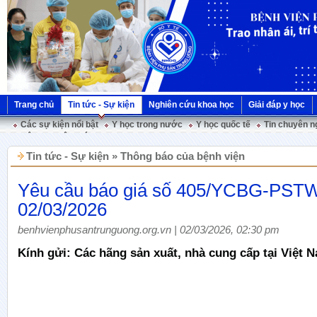
Trang chủ
Tin tức - Sự kiện
Nghiên cứu khoa học
Giải đáp y học
Các sự kiện nổi bật
Y học trong nước
Y học quốc tế
Tin chuyên n
Hội nghị Việt Pháp
Tin tức - Sự kiện » Thông báo của bệnh viện
Yêu cầu báo giá số 405/YCBG-PST
02/03/2026
benhvienphusantrunguong.org.vn | 02/03/2026, 02:30 pm
Kính gửi: Các hãng sản xuất, nhà cung cấp tại Việt 