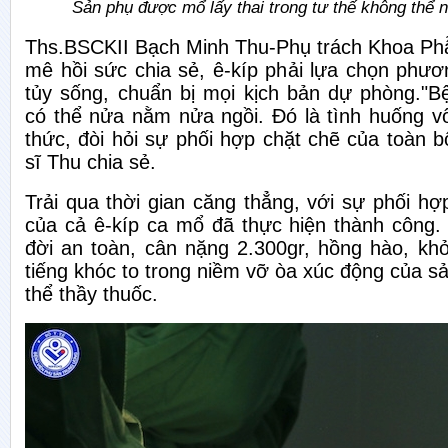
Sản phụ được mổ lấy thai trong tư thế không thể
Ths.BSCKII Bạch Minh Thu-Phụ trách Khoa Ph
mê hồi sức chia sẻ, ê-kíp phải lựa chọn phươ
tủy sống, chuẩn bị mọi kịch bản dự phòng."B
có thể nửa nằm nửa ngồi. Đó là tình huống v
thức, đòi hỏi sự phối hợp chặt chẽ của toàn b
sĩ Thu chia sẻ.
Trải qua thời gian căng thẳng, với sự phối hợ
của cả ê-kíp ca mổ đã thực hiện thành công. 
đời an toàn, cân nặng 2.300gr, hồng hào, kh
tiếng khóc to trong niềm vỡ òa xúc động của s
thể thầy thuốc.