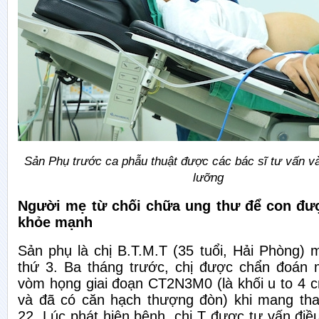
Sản Phụ trước ca phẫu thuật được các bác sĩ tư vấn v
lưỡng
Người mẹ từ chối chữa ung thư để con đư
khỏe mạnh
Sản phụ là chị B.T.M.T (35 tuổi, Hải Phòng) m
thứ 3. Ba tháng trước, chị được chẩn đoán
vòm họng giai đoạn CT2N3M0 (là khối u to 4 
và đã có căn hạch thượng đòn) khi mang tha
22. Lúc phát hiện bệnh, chị T được tư vấn điều