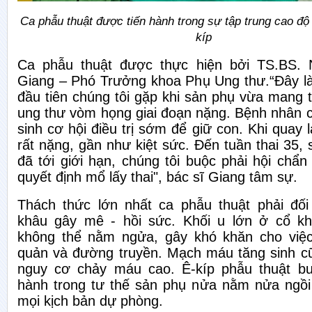
Ca phẫu thuật được tiến hành trong sự tập trung cao độ
kíp
Ca phẫu thuật được thực hiện bởi TS.BS. 
Giang – Phó Trưởng khoa Phụ Ung thư.“Đây l
đầu tiên chúng tôi gặp khi sản phụ vừa mang 
ung thư vòm họng giai đoạn nặng. Bệnh nhân 
sinh cơ hội điều trị sớm để giữ con. Khi quay lạ
rất nặng, gần như kiệt sức. Đến tuần thai 35,
đã tới giới hạn, chúng tôi buộc phải hội chẩn
quyết định mổ lấy thai", bác sĩ Giang tâm sự.
Thách thức lớn nhất ca phẫu thuật phải đố
khâu gây mê - hồi sức. Khối u lớn ở cổ kh
không thể nằm ngửa, gây khó khăn cho việc
quản và đường truyền. Mạch máu tăng sinh c
nguy cơ chảy máu cao. Ê-kíp phẫu thuật bu
hành trong tư thế sản phụ nửa nằm nửa ngồi
mọi kịch bản dự phòng.