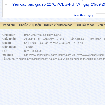
Yêu cầu báo giá số 2276/YCBG-PSTW ngày 29/09/2
Xem theo ngày
Trang chủ
Tin tức - Sự kiện
Nghiên cứu khoa học
Giải đáp y học
Văn 
Chủ quản
Bệnh Viện Phụ Sản Trung Ương
Giấy phép
245/GP-TTĐT - Cấp ngày 26/10/2010 - Cấp bởi Cục QL Phát thanh, Tru
Địa chỉ
Số 1 Triệu Quốc Đạt, Phường Cửa Nam, TP. Hà Nội
Điện thoại
19001029
Fax
(024) 38254638
Website
http://www.benhvienphusantrunguong.org.vn ; http://www.phusantrung
Đề nghị ghi rõ nguồn: benhvienphusantrunguong.org.vn khi sử dụng lại thông tin từ website