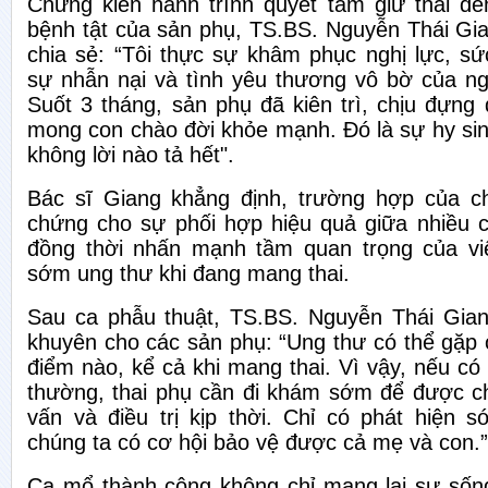
Chứng kiến hành trình quyết tâm giữ thai đ
bệnh tật của sản phụ, TS.BS. Nguyễn Thái Gi
chia sẻ: “Tôi thực sự khâm phục nghị lực, sứ
sự nhẫn nại và tình yêu thương vô bờ của n
Suốt 3 tháng, sản phụ đã kiên trì, chịu đựng 
mong con chào đời khỏe mạnh. Đó là sự hy si
không lời nào tả hết".
Bác sĩ Giang khẳng định, trường hợp của ch
chứng cho sự phối hợp hiệu quả giữa nhiều 
đồng thời nhấn mạnh tầm quan trọng của vi
sớm ung thư khi đang mang thai.
Sau ca phẫu thuật, TS.BS. Nguyễn Thái Gian
khuyên cho các sản phụ: “Ung thư có thể gặp ở
điểm nào, kể cả khi mang thai. Vì vậy, nếu có
thường, thai phụ cần đi khám sớm để được c
vấn và điều trị kịp thời. Chỉ có phát hiện 
chúng ta có cơ hội bảo vệ được cả mẹ và con.”
Ca mổ thành công không chỉ mang lại sự số