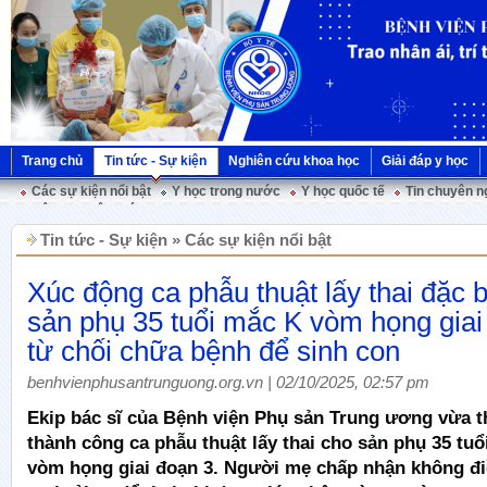
Trang chủ
Tin tức - Sự kiện
Nghiên cứu khoa học
Giải đáp y học
Các sự kiện nổi bật
Y học trong nước
Y học quốc tế
Tin chuyên n
Hội nghị Việt Pháp
Tin tức - Sự kiện » Các sự kiện nổi bật
Xúc động ca phẫu thuật lấy thai đặc b
sản phụ 35 tuổi mắc K vòm họng giai
từ chối chữa bệnh để sinh con
benhvienphusantrunguong.org.vn | 02/10/2025, 02:57 pm
Ekip bác sĩ của Bệnh viện Phụ sản Trung ương vừa t
thành công ca phẫu thuật lấy thai cho sản phụ 35 tu
vòm họng giai đoạn 3. Người mẹ chấp nhận không điề