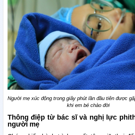
Người mẹ xúc động trong giây phút lần đầu tiên được g
khi em bé chào đời
Thông điệp từ bác sĩ
và n
ghị lực phi
t
người mẹ