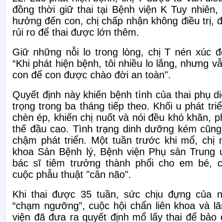
đồng thời giữ thai tại Bệnh viện K Tuy nhiên,
hưởng đến con, chị chấp nhận không điều trị, 
rủi ro để thai được lớn thêm.
Giữ những nỗi lo trong lòng, chị T nén xúc 
“Khi phát hiện bệnh, tôi nhiều lo lắng, nhưng v
con để con được chào đời an toàn".
Quyết định này khiến bệnh tình của thai phụ d
trọng trong ba tháng tiếp theo. Khối u phát tr
chèn ép, khiến chị nuốt và nói đều khó khăn, 
thế đầu cao. Tình trạng dinh dưỡng kém cũng 
chậm phát triển. Một tuần trước khi mổ, chị n
khoa Sản Bệnh lý, Bệnh viện Phụ sản Trung
bác sĩ tiêm trưởng thành phổi cho em bé, 
cuộc phẫu thuật "cân não".
Khi thai được 35 tuần, sức chịu đựng của 
“chạm ngưỡng”, cuộc hội chẩn liên khoa và l
viện đã đưa ra quyết định mổ lấy thai để bảo