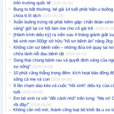
trên trường quốc tế
(2026-06-02)
Bụng to bất thường, bé gái 14 tuổi phát hiện u buồng
chứa 6 lít dịch
(2026-05-14)
Xoắn buồng trứng tái phát hiếm gặp: chẩn đoán sớm 
vàng” giữ lại cơ hội làm mẹ cho cô gái trẻ
(2026-04-29
[Hành trình diệu kỳ] ra viện sau 4 tháng giành giật 
bé sinh non 500gr sở hữu "hồ sơ bệnh án" nặng 2kg
Không còn sợ bệnh viện – những đứa trẻ quay lại nơ
chữa lành nỗi đau bệnh tật
(2026-04-10)
Song thai chung bánh rau và quyết định vàng của n
sự sống"
(2026-04-08)
10 phút căng thẳng trong đêm: kích hoạt báo động đ
sống cả mẹ và con
(2026-04-08)
9 lần chạm dao kéo và cuộc “hồi sinh” diệu kỳ của c
tuổi
(2026-04-08)
Em bé sinh ra với "đôi cánh nhỏ" trên lưng: "Mẹ ơi!
rồi đây!"
(2026-04-06)
Không cần mổ mở, thành công loại bỏ khối đa u xơ 