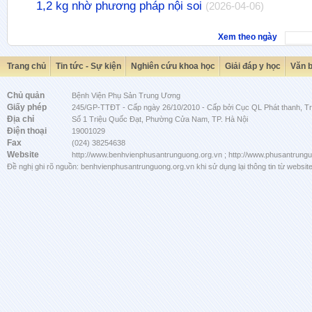
1,2 kg nhờ phương pháp nội soi
(2026-04-06)
Xem theo ngày
Trang chủ
Tin tức - Sự kiện
Nghiên cứu khoa học
Giải đáp y học
Văn 
Chủ quản
Bệnh Viện Phụ Sản Trung Ương
Giấy phép
245/GP-TTĐT - Cấp ngày 26/10/2010 - Cấp bởi Cục QL Phát thanh, Tru
Địa chỉ
Số 1 Triệu Quốc Đạt, Phường Cửa Nam, TP. Hà Nội
Điện thoại
19001029
Fax
(024) 38254638
Website
http://www.benhvienphusantrunguong.org.vn ; http://www.phusantrung
Đề nghị ghi rõ nguồn: benhvienphusantrunguong.org.vn khi sử dụng lại thông tin từ website