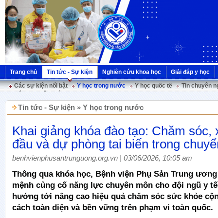
Trang chủ
Tin tức - Sự kiện
Nghiên cứu khoa học
Giải đáp y học
Các sự kiện nổi bật
Y học trong nước
Y học quốc tế
Tin chuyên n
Hội nghị Việt Pháp
Tin tức - Sự kiện » Y học trong nước
Khai giảng khóa đào tạo: Chăm sóc, x
đầu và dự phòng tai biến trong chuyể
benhvienphusantrunguong.org.vn | 03/06/2026, 10:05 am
Thông qua khóa học, Bệnh viện Phụ Sản Trung ương 
mệnh củng cố năng lực chuyên môn cho đội ngũ y tế
hướng tới nâng cao hiệu quả chăm sóc sức khỏe cộ
cách toàn diện và bền vững trên phạm vi toàn quốc.