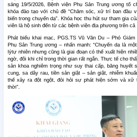
sáng 19/5/2026, Bệnh viện Phụ Sản Trung ương tổ c
khóa đào tạo với chủ đề “Chăm sóc, xử trí ban đầu v
biến trong chuyển dạ”. Khóa học thu hút sự tham gia c
viên là hộ sinh đến từ các bệnh viện địa phương trên cả
Phát biểu khai mạc, PGS.TS Vũ Văn Du – Phó Giám 
Phụ Sản Trung ương – nhấn mạnh: “Chuyển dạ là một 
lýtự nhiên nhưng cũng là giai đoạn có thể xuất hiện nhiề
ngờ, đôi khi chỉ trong thời gian rất ngắn. Thực tế cho thấ
sản khoa nghiêm trọng như suy thai cấp, băng huyết s
cung, sa dây rau, tiền sản giật – sản giật, nhiễm kh
thể xảy ra đột ngột, đòi hỏi sự phát hiện sớm và xử 
thời”.