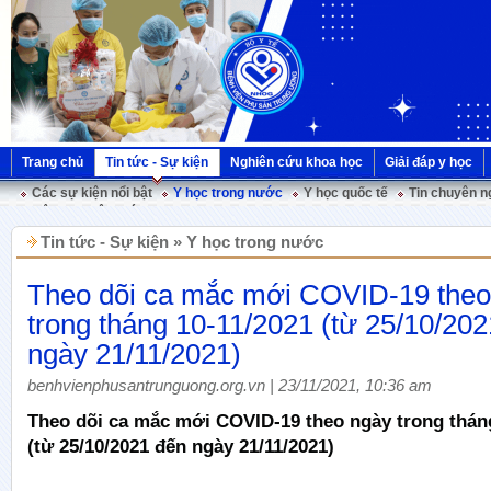
Trang chủ
Tin tức - Sự kiện
Nghiên cứu khoa học
Giải đáp y học
Các sự kiện nổi bật
Y học trong nước
Y học quốc tế
Tin chuyên n
Hội nghị Việt Pháp
Tin tức - Sự kiện » Y học trong nước
Theo dõi ca mắc mới COVID-19 theo
trong tháng 10-11/2021 (từ 25/10/20
ngày 21/11/2021)
benhvienphusantrunguong.org.vn | 23/11/2021, 10:36 am
Theo dõi ca mắc mới COVID-19 theo ngày trong thán
(từ 25/10/2021 đến ngày 21/11/2021)