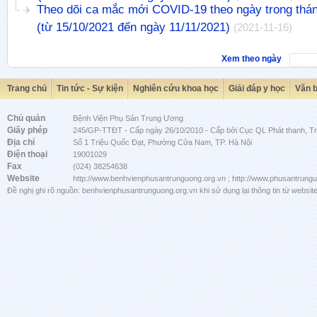
Theo dõi ca mắc mới COVID-19 theo ngày trong thá
(từ 15/10/2021 đến ngày 11/11/2021)
(2021-11-16)
Xem theo ngày
Trang chủ
Tin tức - Sự kiện
Nghiên cứu khoa học
Giải đáp y học
Văn 
Chủ quản
Bệnh Viện Phụ Sản Trung Ương
Giấy phép
245/GP-TTĐT - Cấp ngày 26/10/2010 - Cấp bởi Cục QL Phát thanh, Tru
Địa chỉ
Số 1 Triệu Quốc Đạt, Phường Cửa Nam, TP. Hà Nội
Điện thoại
19001029
Fax
(024) 38254638
Website
http://www.benhvienphusantrunguong.org.vn ; http://www.phusantrung
Đề nghị ghi rõ nguồn: benhvienphusantrunguong.org.vn khi sử dụng lại thông tin từ website