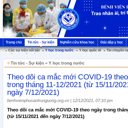
Trang chủ
Tin tức - Sự kiện
Nghiên cứu khoa học
Giải đáp y học
Các sự kiện nổi bật
Y học trong nước
Y học quốc tế
Tin chuyên n
Hội nghị Việt Pháp
Tin tức - Sự kiện » Y học trong nước
Theo dõi ca mắc mới COVID-19 theo
trong tháng 11-12/2021 (từ 15/11/202
ngày 7/12/2021)
benhvienphusantrunguong.org.vn | 12/12/2021, 07:10 pm
Theo dõi ca mắc mới COVID-19 theo ngày trong thán
(từ 15/11/2021 đến ngày 7/12/2021)