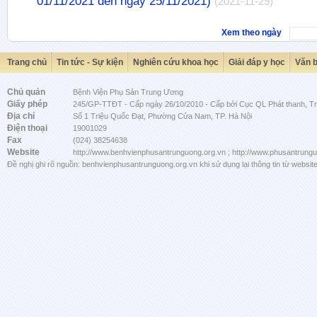
01/11/2021 đến ngày 25/11/2021)
(2021-11-29)
Xem theo ngày
Trang chủ
Tin tức - Sự kiện
Nghiên cứu khoa học
Giải đáp y học
Văn 
Chủ quản
Bệnh Viện Phụ Sản Trung Ương
Giấy phép
245/GP-TTĐT - Cấp ngày 26/10/2010 - Cấp bởi Cục QL Phát thanh, Tru
Địa chỉ
Số 1 Triệu Quốc Đạt, Phường Cửa Nam, TP. Hà Nội
Điện thoại
19001029
Fax
(024) 38254638
Website
http://www.benhvienphusantrunguong.org.vn ; http://www.phusantrung
Đề nghị ghi rõ nguồn: benhvienphusantrunguong.org.vn khi sử dụng lại thông tin từ website