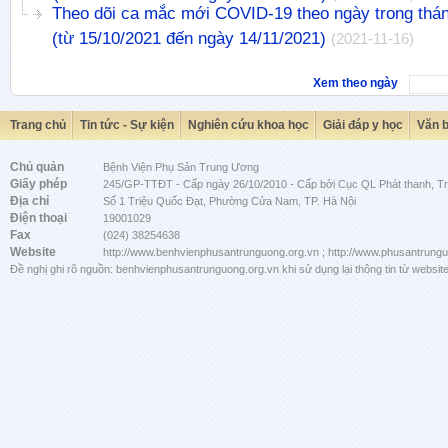
Theo dõi ca mắc mới COVID-19 theo ngày trong thá
(từ 15/10/2021 đến ngày 14/11/2021)
(2021-11-16)
Xem theo ngày
Trang chủ
Tin tức - Sự kiện
Nghiên cứu khoa học
Giải đáp y học
Văn 
Chủ quản
Bệnh Viện Phụ Sản Trung Ương
Giấy phép
245/GP-TTĐT - Cấp ngày 26/10/2010 - Cấp bởi Cục QL Phát thanh, Tru
Địa chỉ
Số 1 Triệu Quốc Đạt, Phường Cửa Nam, TP. Hà Nội
Điện thoại
19001029
Fax
(024) 38254638
Website
http://www.benhvienphusantrunguong.org.vn ; http://www.phusantrung
Đề nghị ghi rõ nguồn: benhvienphusantrunguong.org.vn khi sử dụng lại thông tin từ website