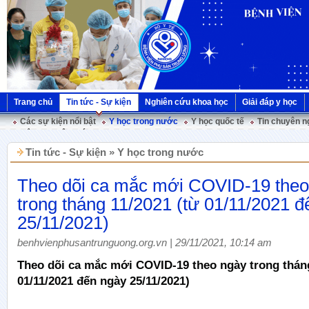
Trang chủ
Tin tức - Sự kiện
Nghiên cứu khoa học
Giải đáp y học
Các sự kiện nổi bật
Y học trong nước
Y học quốc tế
Tin chuyên n
Hội nghị Việt Pháp
Tin tức - Sự kiện » Y học trong nước
Theo dõi ca mắc mới COVID-19 theo
trong tháng 11/2021 (từ 01/11/2021 
25/11/2021)
benhvienphusantrunguong.org.vn | 29/11/2021, 10:14 am
Theo dõi ca mắc mới COVID-19 theo ngày trong tháng
01/11/2021 đến ngày 25/11/2021)