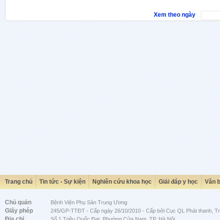
Xem theo ngày
Trang chủ
Tin tức - Sự kiện
Nghiên cứu khoa học
Giải đáp y học
Văn 
Chủ quản
Bệnh Viện Phụ Sản Trung Ương
Giấy phép
245/GP-TTĐT - Cấp ngày 26/10/2010 - Cấp bởi Cục QL Phát thanh, Tru
Địa chỉ
Số 1 Triệu Quốc Đạt, Phường Cửa Nam, TP. Hà Nội