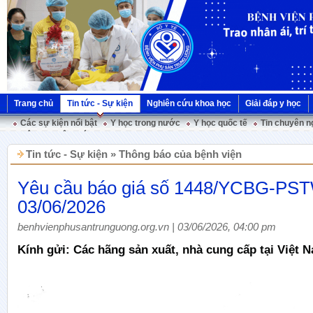
Trang chủ
Tin tức - Sự kiện
Nghiên cứu khoa học
Giải đáp y học
Các sự kiện nổi bật
Y học trong nước
Y học quốc tế
Tin chuyên n
Hội nghị Việt Pháp
Tin tức - Sự kiện » Thông báo của bệnh viện
Yêu cầu báo giá số 1448/YCBG-PS
03/06/2026
benhvienphusantrunguong.org.vn | 03/06/2026, 04:00 pm
Kính gửi: Các hãng sản xuất, nhà cung cấp tại Việt 