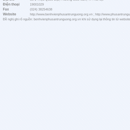
Điện thoại
19001029
Fax
(024) 38254638
Website
http://www.benhvienphusantrunguong.org.vn ; http://www.phusantrung
Đề nghị ghi rõ nguồn: benhvienphusantrunguong.org.vn khi sử dụng lại thông tin từ website