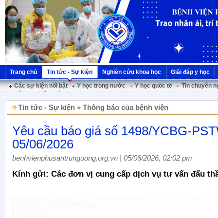
Trang chủ
Tin tức - Sự kiện
Nghiên cứu khoa học
Giải đáp y học
Các sự kiện nổi bật
Y học trong nước
Y học quốc tế
Tin chuyên n
Hội nghị Việt Pháp
Tin tức - Sự kiện » Thông báo của bệnh viện
Yêu cầu báo giá số 1498/YCBG-PS
05/06/2026
benhvienphusantrunguong.org.vn | 05/06/2026, 02:02 pm
Kính gửi: Các đơn vị cung cấp dịch vụ tư vấn đấu th