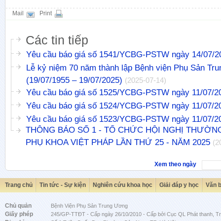
Mail
Print
Các tin tiếp
Yêu cầu báo giá số 1541/YCBG-PSTW ngày 14/07/2
Lễ kỷ niệm 70 năm thành lập Bệnh viện Phụ Sản Tr
(19/07/1955 – 19/07/2025)
(2025-07-14)
Yêu cầu báo giá số 1525/YCBG-PSTW ngày 11/07/2
Yêu cầu báo giá số 1524/YCBG-PSTW ngày 11/07/2
Yêu cầu báo giá số 1523/YCBG-PSTW ngày 11/07/2
THÔNG BÁO SỐ 1 - TỔ CHỨC HỘI NGHỊ THƯỜN
PHỤ KHOA VIỆT PHÁP LẦN THỨ 25 - NĂM 2025
(2
Xem theo ngày
Trang chủ
Tin tức - Sự kiện
Nghiên cứu khoa học
Giải đáp y học
Văn 
Chủ quản
Bệnh Viện Phụ Sản Trung Ương
Giấy phép
245/GP-TTĐT - Cấp ngày 26/10/2010 - Cấp bởi Cục QL Phát thanh, Tru