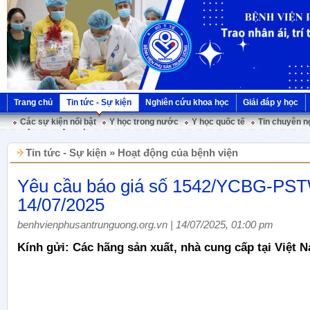
Trang chủ
Tin tức - Sự kiện
Nghiên cứu khoa học
Giải đáp y học
Các sự kiện nổi bật
Y học trong nước
Y học quốc tế
Tin chuyên n
Hội nghị Việt Pháp
Tin tức - Sự kiện » Hoạt động của bệnh viện
Yêu cầu báo giá số 1542/YCBG-PS
14/07/2025
benhvienphusantrunguong.org.vn | 14/07/2025, 01:00 pm
Kính gửi: Các hãng sản xuất, nhà cung cấp tại Việt 