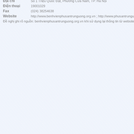
Địa chỉ
Số 1 Triệu Quốc Đạt, Phường Cửa Nam, TP. Hà Nội
Điện thoại
19001029
Fax
(024) 38254638
Website
http://www.benhvienphusantrunguong.org.vn ; http://www.phusantrung
Đề nghị ghi rõ nguồn: benhvienphusantrunguong.org.vn khi sử dụng lại thông tin từ website