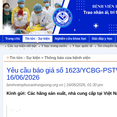
Trang chủ
Tin tức - Sự kiện
Nghiên cứu khoa học
Giải đáp y học
Các sự kiện nổi bật
Y học trong nước
Y học quốc tế
Tin chuyên n
Hội nghị Việt Pháp
Tin tức - Sự kiện » Thông báo của bệnh viện
Yêu cầu báo giá số 1623/YCBG-PS
16/06/2026
benhvienphusantrunguong.org.vn | 16/06/2026, 01:30 pm
Kính gửi: Các hãng sản xuất, nhà cung cấp tại Việt 