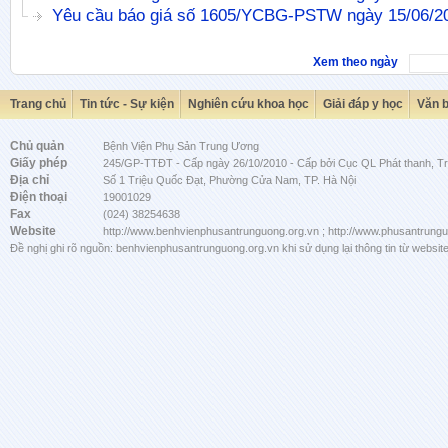
Yêu cầu báo giá số 1605/YCBG-PSTW ngày 15/06/2
Xem theo ngày
Trang chủ
Tin tức - Sự kiện
Nghiên cứu khoa học
Giải đáp y học
Văn 
Chủ quản
Bệnh Viện Phụ Sản Trung Ương
Giấy phép
245/GP-TTĐT - Cấp ngày 26/10/2010 - Cấp bởi Cục QL Phát thanh, Tru
Địa chỉ
Số 1 Triệu Quốc Đạt, Phường Cửa Nam, TP. Hà Nội
Điện thoại
19001029
Fax
(024) 38254638
Website
http://www.benhvienphusantrunguong.org.vn ; http://www.phusantrung
Đề nghị ghi rõ nguồn: benhvienphusantrunguong.org.vn khi sử dụng lại thông tin từ website