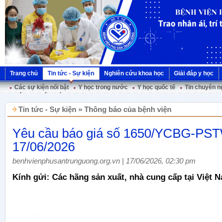
Trang chủ
Tin tức - Sự kiện
Nghiên cứu khoa học
Giải đáp y học
Các sự kiện nổi bật
Y học trong nước
Y học quốc tế
Tin chuyên n
Hội nghị Việt Pháp
Tin tức - Sự kiện » Thông báo của bệnh viện
Yêu cầu báo giá số 1650/YCBG-PS
17/06/2026
benhvienphusantrunguong.org.vn | 17/06/2026, 02:30 pm
Kính gửi: Các hãng sản xuất, nhà cung cấp tại Việt 