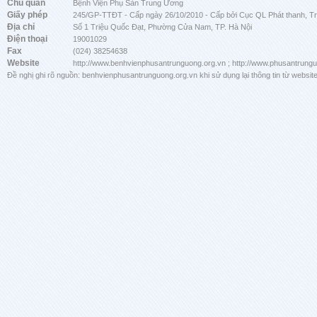
Chủ quản
Bệnh Viện Phụ Sản Trung Ương
Giấy phép
245/GP-TTĐT - Cấp ngày 26/10/2010 - Cấp bởi Cục QL Phát thanh, Tru
Địa chỉ
Số 1 Triệu Quốc Đạt, Phường Cửa Nam, TP. Hà Nội
Điện thoại
19001029
Fax
(024) 38254638
Website
http://www.benhvienphusantrunguong.org.vn ; http://www.phusantrung
Đề nghị ghi rõ nguồn: benhvienphusantrunguong.org.vn khi sử dụng lại thông tin từ website