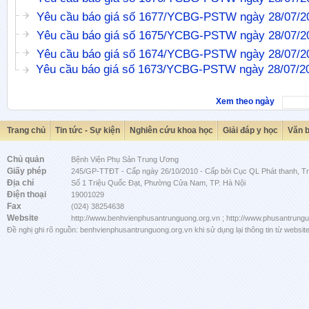
Yêu cầu báo giá số 1677/YCBG-PSTW ngày 28/07/2
Yêu cầu báo giá số 1675/YCBG-PSTW ngày 28/07/2
Yêu cầu báo giá số 1674/YCBG-PSTW ngày 28/07/2
Yêu cầu báo giá số 1673/YCBG-PSTW ngày 28/07/2
Xem theo ngày
Trang chủ
Tin tức - Sự kiện
Nghiên cứu khoa học
Giải đáp y học
Văn 
Chủ quản
Bệnh Viện Phụ Sản Trung Ương
Giấy phép
245/GP-TTĐT - Cấp ngày 26/10/2010 - Cấp bởi Cục QL Phát thanh, Tru
Địa chỉ
Số 1 Triệu Quốc Đạt, Phường Cửa Nam, TP. Hà Nội
Điện thoại
19001029
Fax
(024) 38254638
Website
http://www.benhvienphusantrunguong.org.vn ; http://www.phusantrung
Đề nghị ghi rõ nguồn: benhvienphusantrunguong.org.vn khi sử dụng lại thông tin từ website