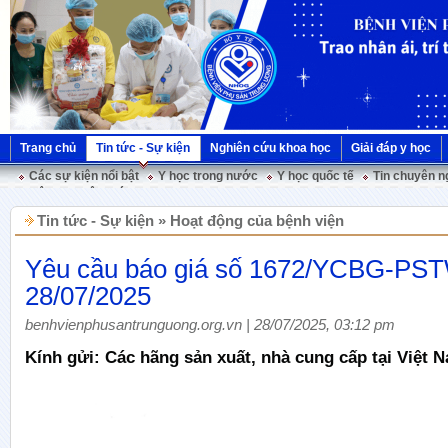
Trang chủ
Tin tức - Sự kiện
Nghiên cứu khoa học
Giải đáp y học
Các sự kiện nổi bật
Y học trong nước
Y học quốc tế
Tin chuyên n
Hội nghị Việt Pháp
Tin tức - Sự kiện » Hoạt động của bệnh viện
Yêu cầu báo giá số 1672/YCBG-PS
28/07/2025
benhvienphusantrunguong.org.vn | 28/07/2025, 03:12 pm
Kính gửi: Các hãng sản xuất, nhà cung cấp tại Việt 