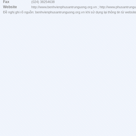
Fax
(024) 38254638
Website
http://www.benhvienphusantrunguong.org.vn ; http://www.phusantrung
Đề nghị ghi rõ nguồn: benhvienphusantrunguong.org.vn khi sử dụng lại thông tin từ website