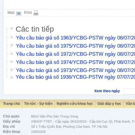
Mail
Print
Các tin tiếp
Yêu cầu báo giá số 1963/YCBG-PSTW ngày 08/07/2
Yêu cầu báo giá số 1975/YCBG-PSTW ngày 08/07/2
Yêu cầu báo giá số 1972/YCBG-PSTW ngày 08/07/2
Yêu cầu báo giá số 1974/YCBG-PSTW ngày 08/07/2
Yêu cầu báo giá số 1973/YCBG-PSTW ngày 08/07/2
Yêu cầu báo giá số 1936/YCBG-PSTW ngày 07/07/2
Xem theo ngày
Trang chủ
Tin tức - Sự kiện
Nghiên cứu khoa học
Giải đáp y học
Văn 
Chủ quản
Bệnh Viện Phụ Sản Trung Ương
Giấy phép
245/GP-TTĐT - Cấp ngày 26/10/2010 - Cấp bởi Cục QL Phát thanh, Tru
Địa chỉ
Số 1 Triệu Quốc Đạt, Phường Cửa Nam, TP. Hà Nội
Điện thoại
19001029