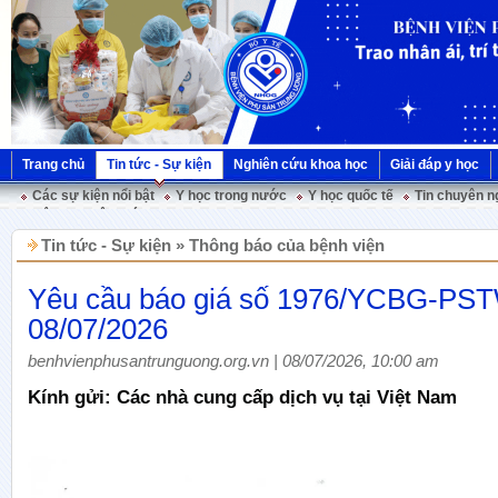
Trang chủ
Tin tức - Sự kiện
Nghiên cứu khoa học
Giải đáp y học
Các sự kiện nổi bật
Y học trong nước
Y học quốc tế
Tin chuyên n
Hội nghị Việt Pháp
Tin tức - Sự kiện » Thông báo của bệnh viện
Yêu cầu báo giá số 1976/YCBG-PS
08/07/2026
benhvienphusantrunguong.org.vn | 08/07/2026, 10:00 am
Kính gửi: Các nhà cung cấp dịch vụ tại Việt Nam