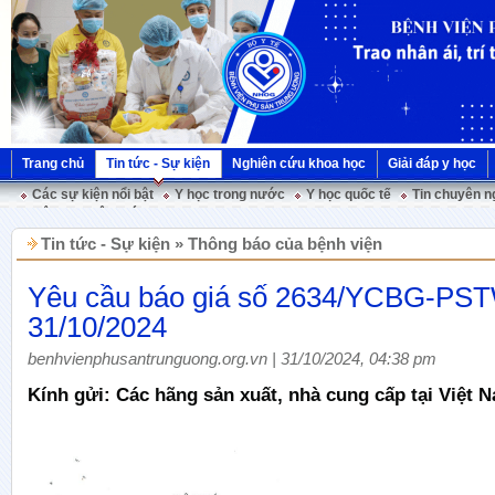
Trang chủ
Tin tức - Sự kiện
Nghiên cứu khoa học
Giải đáp y học
Các sự kiện nổi bật
Y học trong nước
Y học quốc tế
Tin chuyên n
Hội nghị Việt Pháp
Tin tức - Sự kiện » Thông báo của bệnh viện
Yêu cầu báo giá số 2634/YCBG-PS
31/10/2024
benhvienphusantrunguong.org.vn | 31/10/2024, 04:38 pm
Kính gửi: Các hãng sản xuất, nhà cung cấp tại Việt 