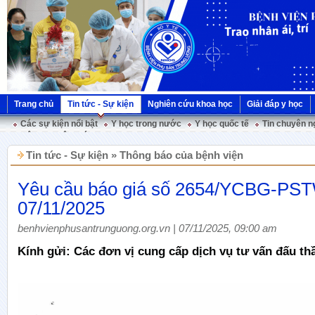
Trang chủ
Tin tức - Sự kiện
Nghiên cứu khoa học
Giải đáp y học
Các sự kiện nổi bật
Y học trong nước
Y học quốc tế
Tin chuyên n
Hội nghị Việt Pháp
Tin tức - Sự kiện » Thông báo của bệnh viện
Yêu cầu báo giá số 2654/YCBG-PS
07/11/2025
benhvienphusantrunguong.org.vn | 07/11/2025, 09:00 am
Kính gửi: Các đơn vị cung cấp dịch vụ tư vấn đấu th