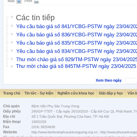
Mail
Print
Các tin tiếp
Yêu cầu báo giá số 841/YCBG-PSTW ngày 23/04/20
Yêu cầu báo giá số 836/YCBG-PSTW ngày 23/04/20
Yêu cầu báo giá số 835/YCBG-PSTW ngày 23/04/20
Yêu cầu báo giá số 834/YCBG-PSTW ngày 23/04/20
Thư mời chào giá số 829/TM-PSTW ngày 23/04/202
Thư mời chào giá số 845TM-PSTW ngày 23/04/2025
Xem theo ngày
Trang chủ
Tin tức - Sự kiện
Nghiên cứu khoa học
Giải đáp y học
Văn 
Chủ quản
Bệnh Viện Phụ Sản Trung Ương
Giấy phép
245/GP-TTĐT - Cấp ngày 26/10/2010 - Cấp bởi Cục QL Phát thanh, Tru
Địa chỉ
Số 1 Triệu Quốc Đạt, Phường Cửa Nam, TP. Hà Nội
Điện thoại
19001029
Fax
(024) 38254638
Website
http://www.benhvienphusantrunguong.org.vn ; http://www.phusantrung