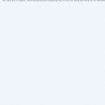
Đề nghị ghi rõ nguồn: benhvienphusantrunguong.org.vn khi sử dụng lại thông tin từ website