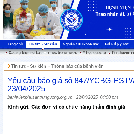
Trang chủ
Tin tức - Sự kiện
Nghiên cứu khoa học
Giải đáp y học
Các sự kiện nổi bật
Y học trong nước
Y học quốc tế
Tin chuyên n
Hội nghị Việt Pháp
Tin tức - Sự kiện » Thông báo của bệnh viện
Yêu cầu báo giá số 847/YCBG-PST
23/04/2025
benhvienphusantrunguong.org.vn | 23/04/2025, 04:00 pm
Kính gửi: Các đơn vị có chức năng thẩm định giá