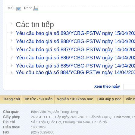
Mail
Print
Các tin tiếp
Yêu cầu báo giá số 893/YCBG-PSTW ngày 15/04/20
Yêu cầu báo giá số 888/YCBG-PSTW ngày 14/04/20
Yêu cầu báo giá số 887/YCBG-PSTW ngày 14/04/20
Yêu cầu báo giá số 886/YCBG-PSTW ngày 14/04/20
Yêu cầu báo giá số 885/YCBG-PSTW ngày 14/04/20
Yêu cầu báo giá số 884/YCBG-PSTW ngày 14/04/20
Xem theo ngày
Trang chủ
Tin tức - Sự kiện
Nghiên cứu khoa học
Giải đáp y học
Văn 
Chủ quản
Bệnh Viện Phụ Sản Trung Ương
Giấy phép
245/GP-TTĐT - Cấp ngày 26/10/2010 - Cấp bởi Cục QL Phát thanh, Tru
Địa chỉ
Số 1 Triệu Quốc Đạt, Phường Cửa Nam, TP. Hà Nội
Điện thoại
19001029
Fax
(024) 38254638