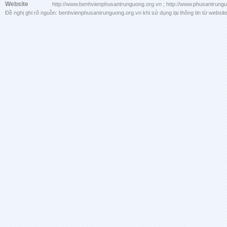
Website
http://www.benhvienphusantrunguong.org.vn ; http://www.phusantrung
Đề nghị ghi rõ nguồn: benhvienphusantrunguong.org.vn khi sử dụng lại thông tin từ website