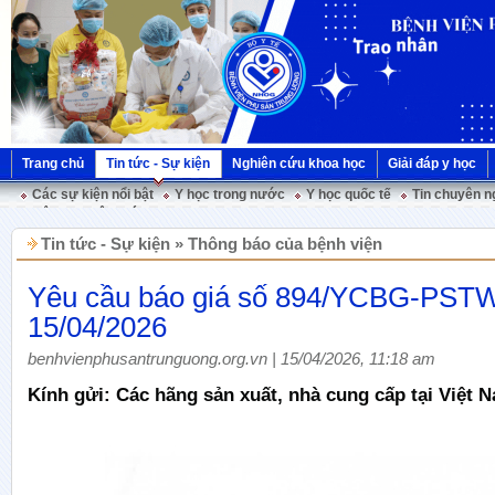
Trang chủ
Tin tức - Sự kiện
Nghiên cứu khoa học
Giải đáp y học
Các sự kiện nổi bật
Y học trong nước
Y học quốc tế
Tin chuyên n
Hội nghị Việt Pháp
Tin tức - Sự kiện » Thông báo của bệnh viện
Yêu cầu báo giá số 894/YCBG-PST
15/04/2026
benhvienphusantrunguong.org.vn | 15/04/2026, 11:18 am
Kính gửi: Các hãng sản xuất, nhà cung cấp tại Việt 