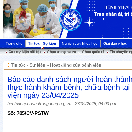
Trang chủ
Tin tức - Sự kiện
Nghiên cứu khoa học
Giải đáp y học
Các sự kiện nổi bật
Y học trong nước
Y học quốc tế
Tin chuyên n
Hội nghị Việt Pháp
Tin tức - Sự kiện » Hoạt động của bệnh viện
Báo cáo danh sách người hoàn thành
thực hành khám bệnh, chữa bệnh tại
viện ngày 23/04/2025
benhvienphusantrunguong.org.vn | 23/04/2025, 04:00 pm
Số: 785/CV-PSTW