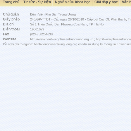
Trang chủ
Tin tức - Sự kiện
Nghiên cứu khoa học
Giải đáp y học
Văn 
Chủ quản
Bệnh Viện Phụ Sản Trung Ương
Giấy phép
245/GP-TTĐT - Cấp ngày 26/10/2010 - Cấp bởi Cục QL Phát thanh, Tru
Địa chỉ
Số 1 Triệu Quốc Đạt, Phường Cửa Nam, TP. Hà Nội
Điện thoại
19001029
Fax
(024) 38254638
Website
http://www.benhvienphusantrunguong.org.vn ; http://www.phusantrung
Đề nghị ghi rõ nguồn: benhvienphusantrunguong.org.vn khi sử dụng lại thông tin từ website